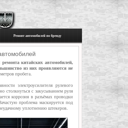
Ремонт автомобилей по бренду
 автомобилей
 ремонта китайских автомобилей,
льшинство из них проявляются не
ометров пробега.
вности электроусилителя рулевого
но столкнуться с закусыванием руля
ается коррозия в разъёмах проводки
ачастую проблема маскируется под
 неудачному уплотнению штекеров.