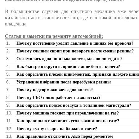
В большинстве случаев для опытного механика уже чере
китайского авто становится ясно, где и в какой последов
владельца.
Статьи и заметки по ремонту автомобилей:
1.
Почему постепенно уходит давление в шинах без прокола?
2.
Почему слышен скрип при повороте после смены резины?
3.
Отломилась одна шпилька колеса, можно ли ездить?
4.
Как быстро открутить прикипевшие болты колеса?
5.
Как определить плохой шиномонтаж, признаки плохого ши
6.
Устранение вибрации после переобувки резины
7.
Почему подтормаживает одно колесо?
8.
Почему ГБО плохо работает на холостых?
9.
Как определить подсос воздуха в топливной магистрали?
10.
Почему машина глохнет при переключении на газ?
11.
Как правильно выставить угол зажигания на газу?
12.
Почему тухнут фары на ближнем свете?
13.
Как правильно отключить АКБ перед ремонтом