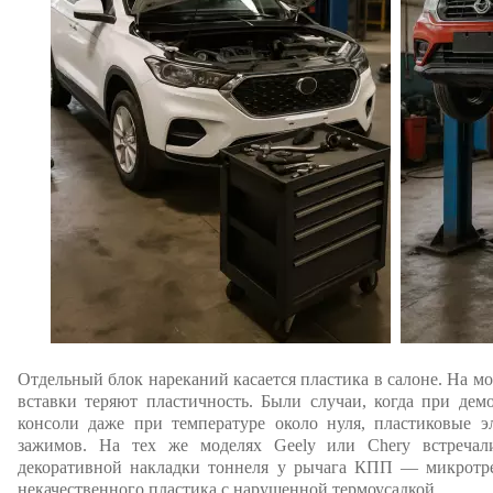
Отдельный блок нареканий касается пластика в салоне. На м
вставки теряют пластичность. Были случаи, когда при де
консоли даже при температуре около нуля, пластиковые э
зажимов. На тех же моделях Geely или Chery встречал
декоративной накладки тоннеля у рычага КПП — микротр
некачественного пластика с нарушенной термоусадкой.