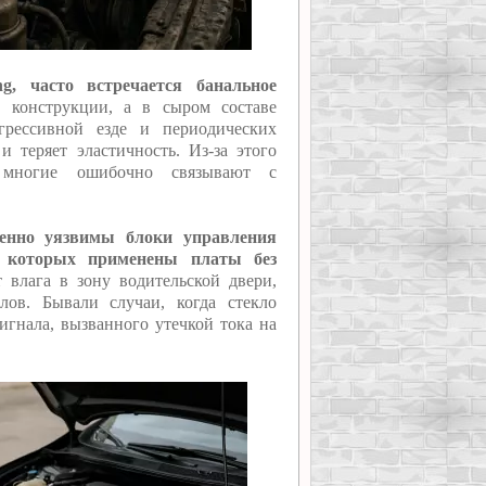
g, часто встречается банальное
 конструкции, а в сыром составе
рессивной езде и периодических
 теряет эластичность. Из-за этого
ю многие ошибочно связывают с
енно уязвимы блоки управления
в которых применены платы без
влага в зону водительской двери,
ов. Бывали случаи, когда стекло
игнала, вызванного утечкой тока на