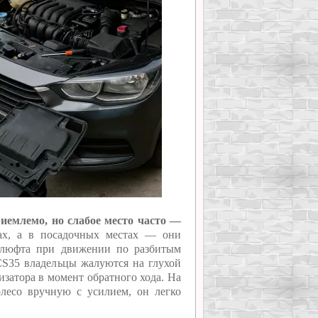
иемлемо, но слабое место часто —
ах, а в посадочных местах — они
о люфта при движении по разбитым
CS35 владельцы жалуются на глухой
изатора в момент обратного хода. На
лесо вручную с усилием, он легко