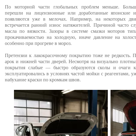
По моторной части глобальных проблем меньше. Больш
перешли на лицензионные или доработанные японские 
появляются уже в мелочах. Например, на некоторых д
встречается ранний износ натяжителей. Причиной часто с
масла по вязкости. Зазоры в системе смазки моторов ти
прокачиваемостью на холодную, иначе давление на холост
особенно при прогреве в мороз.
Претензии к лакокрасочному покрытию тоже не редкость. П
арок и нижней части дверей. Несмотря на визуально плотны
покрытия слабые — быстро образуются сколы и очаги ко
эксплуатировались в условиях частой мойки с реагентами, у
набухание краски по кромкам швов.