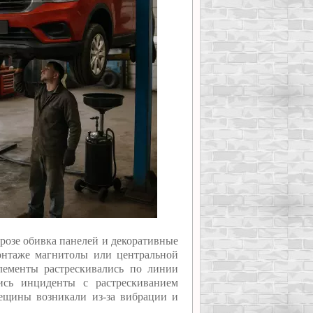
орозе обивка панелей и декоративные
монтаже магнитолы или центральной
лементы растрескивались по линии
ись инциденты с растрескиванием
ещины возникали из-за вибрации и