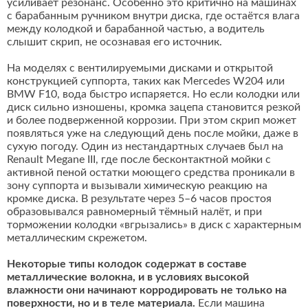
усиливает резонанс. Особенно это критично на машинах
с барабанным ручником внутри диска, где остаётся влага
между колодкой и барабанной частью, а водитель
слышит скрип, не осознавая его источник.
На моделях с вентилируемыми дисками и открытой
конструкцией суппорта, таких как Mercedes W204 или
BMW F10, вода быстро испаряется. Но если колодки или
диск сильно изношены, кромка зацепа становится резкой
и более подверженной коррозии. При этом скрип может
появляться уже на следующий день после мойки, даже в
сухую погоду. Один из нестандартных случаев был на
Renault Megane III, где после бесконтактной мойки с
активной пеной остатки моющего средства проникали в
зону суппорта и вызывали химическую реакцию на
кромке диска. В результате через 5–6 часов простоя
образовывался равномерный тёмный налёт, и при
торможении колодки «вгрызались» в диск с характерным
металлическим скрежетом.
Некоторые типы колодок содержат в составе
металлические волокна, и в условиях высокой
влажности они начинают корродировать не только на
поверхности, но и в теле материала.
Если машина