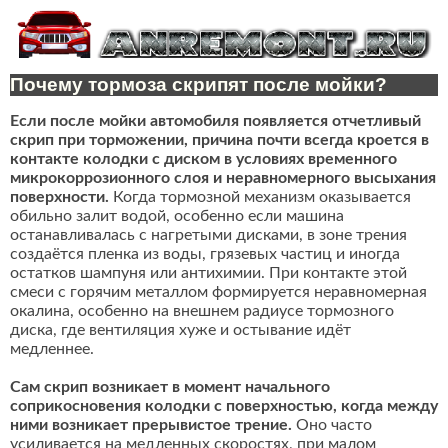
Почему тормоза скрипят после мойки?
Если после мойки автомобиля появляется отчетливый
скрип при торможении, причина почти всегда кроется в
контакте колодки с диском в условиях временного
микрокоррозионного слоя и неравномерного высыхания
поверхности.
Когда тормозной механизм оказывается
обильно залит водой, особенно если машина
останавливалась с нагретыми дисками, в зоне трения
создаётся пленка из воды, грязевых частиц и иногда
остатков шампуня или антихимии. При контакте этой
смеси с горячим металлом формируется неравномерная
окалина, особенно на внешнем радиусе тормозного
диска, где вентиляция хуже и остывание идёт
медленнее.
Сам скрип возникает в момент начального
соприкосновения колодки с поверхностью, когда между
ними возникает прерывистое трение.
Оно часто
усиливается на медленных скоростях, при малом