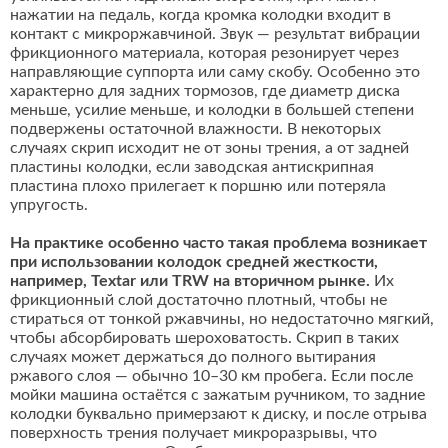
нажатии на педаль, когда кромка колодки входит в
контакт с микроржавчиной. Звук — результат вибрации
фрикционного материала, которая резонирует через
направляющие суппорта или саму скобу. Особенно это
характерно для задних тормозов, где диаметр диска
меньше, усилие меньше, и колодки в большей степени
подвержены остаточной влажности. В некоторых
случаях скрип исходит не от зоны трения, а от задней
пластины колодки, если заводская антискрипная
пластина плохо прилегает к поршню или потеряла
упругость.
На практике особенно часто такая проблема возникает
при использовании колодок средней жесткости,
например, Textar или TRW на вторичном рынке.
Их
фрикционный слой достаточно плотный, чтобы не
стираться от тонкой ржавчины, но недостаточно мягкий,
чтобы абсорбировать шероховатость. Скрип в таких
случаях может держаться до полного вытирания
ржавого слоя — обычно 10–30 км пробега. Если после
мойки машина остаётся с зажатым ручником, то задние
колодки буквально примерзают к диску, и после отрыва
поверхность трения получает микроразрывы, что