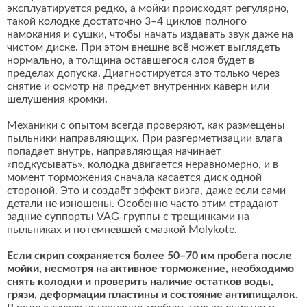
эксплуатируется редко, а мойки происходят регулярно,
такой колодке достаточно 3–4 циклов полного
намокания и сушки, чтобы начать издавать звук даже на
чистом диске. При этом внешне всё может выглядеть
нормально, а толщина оставшегося слоя будет в
пределах допуска. Диагностируется это только через
снятие и осмотр на предмет внутренних каверн или
шелушения кромки.
Механики с опытом всегда проверяют, как размещены
пыльники направляющих. При разгерметизации влага
попадает внутрь, направляющая начинает
«подкусывать», колодка двигается неравномерно, и в
момент торможения сначала касается диск одной
стороной. Это и создаёт эффект визга, даже если сами
детали не изношены. Особенно часто этим страдают
задние суппорты VAG-группы с трещинками на
пыльниках и потемневшей смазкой Molykote.
Если скрип сохраняется более 50–70 км пробега после
мойки, несмотря на активное торможение, необходимо
снять колодки и проверить наличие остатков воды,
грязи, деформации пластины и состояние антипищалок.