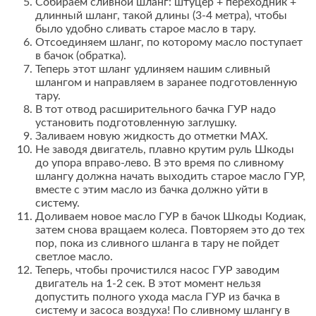
Собираем сливной шланг: штуцер + переходник +
длинный шланг, такой длины (3-4 метра), чтобы
было удобно сливать старое масло в тару.
Отсоединяем шланг, по которому масло поступает
в бачок (обратка).
Теперь этот шланг удлиняем нашим сливный
шлангом и направляем в заранее подготовленную
тару.
В тот отвод расширительного бачка ГУР надо
установить подготовленную заглушку.
Заливаем новую жидкость до отметки MAX.
Не заводя двигатель, плавно крутим руль Шкоды
до упора вправо-лево. В это время по сливному
шлангу должна начать выходить старое масло ГУР,
вместе с этим масло из бачка должно уйти в
систему.
Доливаем новое масло ГУР в бачок Шкоды Кодиак,
затем снова вращаем колеса. Повторяем это до тех
пор, пока из сливного шланга в тару не пойдет
светлое масло.
Теперь, чтобы прочистился насос ГУР заводим
двигатель на 1-2 сек. В этот момент нельзя
допустить полного ухода масла ГУР из бачка в
систему и засоса воздуха! По сливному шлангу в