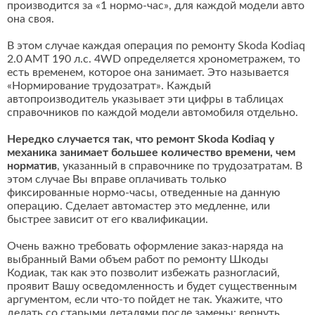
производится за «1 нормо-час», для каждой модели авто
она своя.
В этом случае каждая операция по ремонту Skoda Kodiaq
2.0 AMT 190 л.с. 4WD определяется хронометражем, то
есть временем, которое она занимает. Это называется
«Нормирование трудозатрат». Каждый
автопроизводитель указывает эти цифры в таблицах
справочников по каждой модели автомобиля отдельно.
Нередко случается так, что ремонт Skoda Kodiaq у
механика занимает большее количество времени, чем
норматив
, указанный в справочнике по трудозатратам. В
этом случае Вы вправе оплачивать только
фиксированные нормо-часы, отведенные на данную
операцию. Сделает автомастер это медленне, или
быстрее зависит от его квалификации.
Очень важно требовать оформление заказ-наряда на
выбранный Вами объем работ по ремонту Шкоды
Кодиак, так как это позволит избежать разногласий,
проявит Вашу осведомленность и будет существенным
аргументом, если что-то пойдет не так. Укажите, что
делать со старыми деталями после замены: вернуть