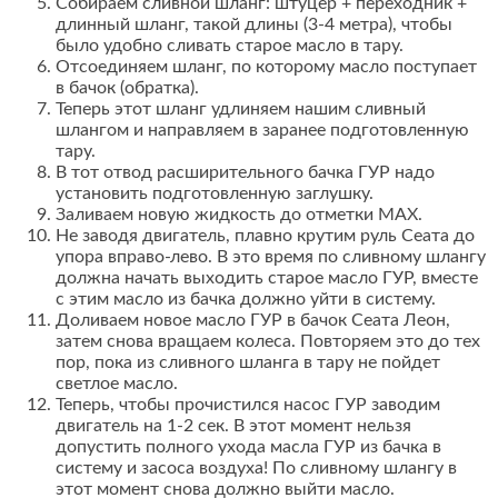
Собираем сливной шланг: штуцер + переходник +
длинный шланг, такой длины (3-4 метра), чтобы
было удобно сливать старое масло в тару.
Отсоединяем шланг, по которому масло поступает
в бачок (обратка).
Теперь этот шланг удлиняем нашим сливный
шлангом и направляем в заранее подготовленную
тару.
В тот отвод расширительного бачка ГУР надо
установить подготовленную заглушку.
Заливаем новую жидкость до отметки MAX.
Не заводя двигатель, плавно крутим руль Сеата до
упора вправо-лево. В это время по сливному шлангу
должна начать выходить старое масло ГУР, вместе
с этим масло из бачка должно уйти в систему.
Доливаем новое масло ГУР в бачок Сеата Леон,
затем снова вращаем колеса. Повторяем это до тех
пор, пока из сливного шланга в тару не пойдет
светлое масло.
Теперь, чтобы прочистился насос ГУР заводим
двигатель на 1-2 сек. В этот момент нельзя
допустить полного ухода масла ГУР из бачка в
систему и засоса воздуха! По сливному шлангу в
этот момент снова должно выйти масло.