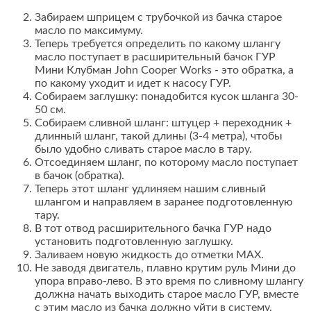
Забираем шприцем с трубочкой из бачка старое
масло по максимуму.
Теперь требуется определить по какому шлангу
масло поступает в расширительный бачок ГУР
Мини Клубман John Cooper Works - это обратка, а
по какому уходит и идет к насосу ГУР.
Собираем заглушку: понадобится кусок шланга 30-
50 см.
Собираем сливной шланг: штуцер + переходник +
длинный шланг, такой длины (3-4 метра), чтобы
было удобно сливать старое масло в тару.
Отсоединяем шланг, по которому масло поступает
в бачок (обратка).
Теперь этот шланг удлиняем нашим сливный
шлангом и направляем в заранее подготовленную
тару.
В тот отвод расширительного бачка ГУР надо
установить подготовленную заглушку.
Заливаем новую жидкость до отметки MAX.
Не заводя двигатель, плавно крутим руль Мини до
упора вправо-лево. В это время по сливному шлангу
должна начать выходить старое масло ГУР, вместе
с этим масло из бачка должно уйти в систему.