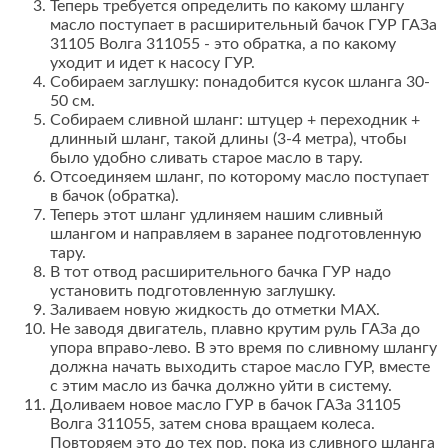
Теперь требуется определить по какому шлангу
масло поступает в расширительный бачок ГУР ГАЗа
31105 Волга 311055 - это обратка, а по какому
уходит и идет к насосу ГУР.
Собираем заглушку: понадобится кусок шланга 30-
50 см.
Собираем сливной шланг: штуцер + переходник +
длинный шланг, такой длины (3-4 метра), чтобы
было удобно сливать старое масло в тару.
Отсоединяем шланг, по которому масло поступает
в бачок (обратка).
Теперь этот шланг удлиняем нашим сливный
шлангом и направляем в заранее подготовленную
тару.
В тот отвод расширительного бачка ГУР надо
установить подготовленную заглушку.
Заливаем новую жидкость до отметки MAX.
Не заводя двигатель, плавно крутим руль ГАЗа до
упора вправо-лево. В это время по сливному шлангу
должна начать выходить старое масло ГУР, вместе
с этим масло из бачка должно уйти в систему.
Доливаем новое масло ГУР в бачок ГАЗа 31105
Волга 311055, затем снова вращаем колеса.
Повторяем это до тех пор, пока из сливного шланга