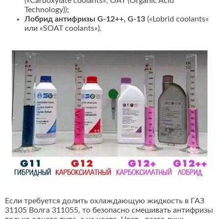
(«Carboxylate coolants», OAT (Organic Acid
Technology));
Лобрид антифризы G-12++, G-13
(«Lobrid coolants»
или «SOAT coolants»).
Если требуется долить охлаждающую жидкость в ГАЗ
31105 Волга 311055, то безопасно смешивать антифризы