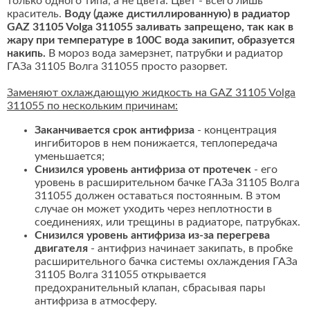
только одного типа, а не цвета. Цвет - всего лишь
краситель.
Воду (даже дистиллированную) в радиатор
GAZ 31105 Volga 311055 заливать запрещено, так как в
жару при температуре в 100С вода закипит, образуется
накипь.
В мороз вода замерзнет, патрубки и радиатор
ГАЗа 31105 Волга 311055 просто разорвет.
Заменяют охлаждающую жидкость на GAZ 31105 Volga
311055 по нескольким причинам:
Заканчивается срок антифриза
- концентрация
ингибиторов в нем понижается, теплопередача
уменьшается;
Снизился уровень антифриза от протечек
- его
уровень в расширительном бачке ГАЗа 31105 Волга
311055 должен оставаться постоянным. В этом
случае он может уходить через неплотности в
соединениях, или трещины в радиаторе, патрубках.
Снизился уровень антифриза из-за перегрева
двигателя
- антифриз начинает закипать, в пробке
расширительного бачка системы охлаждения ГАЗа
31105 Волга 311055 открывается
предохранительный клапан, сбрасывая пары
антифриза в атмосферу.