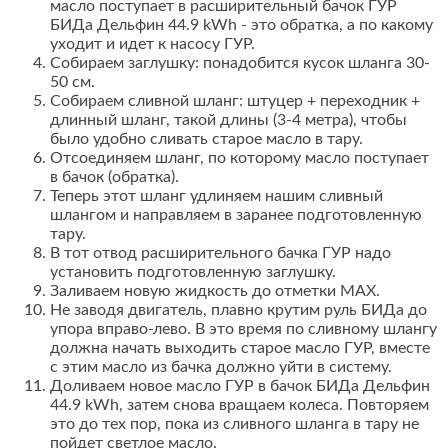
масло поступает в расширительный бачок ГУР
БИДа Дельфин 44.9 kWh - это обратка, а по какому
уходит и идет к насосу ГУР.
Собираем заглушку: понадобится кусок шланга 30-
50 см.
Собираем сливной шланг: штуцер + переходник +
длинный шланг, такой длины (3-4 метра), чтобы
было удобно сливать старое масло в тару.
Отсоединяем шланг, по которому масло поступает
в бачок (обратка).
Теперь этот шланг удлиняем нашим сливный
шлангом и направляем в заранее подготовленную
тару.
В тот отвод расширительного бачка ГУР надо
установить подготовленную заглушку.
Заливаем новую жидкость до отметки MAX.
Не заводя двигатель, плавно крутим руль БИДа до
упора вправо-лево. В это время по сливному шлангу
должна начать выходить старое масло ГУР, вместе
с этим масло из бачка должно уйти в систему.
Доливаем новое масло ГУР в бачок БИДа Дельфин
44.9 kWh, затем снова вращаем колеса. Повторяем
это до тех пор, пока из сливного шланга в тару не
пойдет светлое масло.