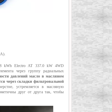
А).
 98 kWh Electro AT 337.0 kW 4WD
лемента через группу радиальных
ности давлений масло в масляном
ся через складки фильтровальной
ерстие, устремляется в масляную
метичны друг от друга так, чтобы