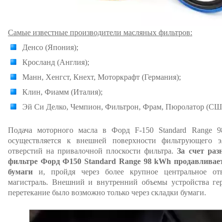
Самые известные производители масляных фильтров:
Денсо (Япония);
Кросланд (Англия);
Манн, Хенгст, Кнехт, Моторкрафт (Германия);
Клин, Фиамм (Италия);
Эй Си Делко, Чемпион, Фильтрон, Фрам, Пюролатор (СШ
Подача моторного масла в Форд F-150 Standard Range
осуществляется к внешней поверхности фильтрующего э
отверстий на привалочной плоскости фильтра.
За счет раз
фильтре Форд Ф150 Standard Range 98 kWh продавливает
бумаги
и, пройдя через более крупное центральное отв
магистраль. Внешний и внутренний объемы устройства гер
перетекание было возможно только через складки бумаги.