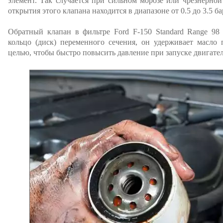
элемент. Так случается при сильном морозе или чрезнерной
открытия этого клапана находится в диапазоне от 0.5 до 3.5 ба
Обратный клапан в фильтре Ford F-150 Standard Range 98
кольцо (диск) переменного сечения, он удерживает масло
целью, чтобы быстро повысить давление при запуске двигател