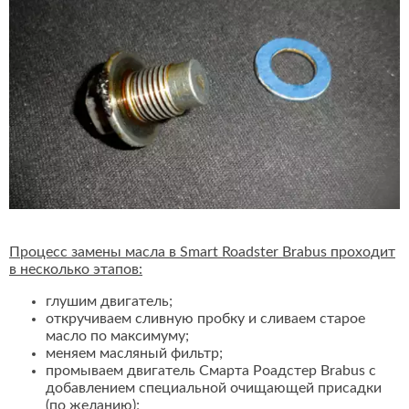
Процесс замены масла в Smart Roadster Brabus проходит
в несколько этапов:
глушим двигатель;
откручиваем сливную пробку и сливаем старое
масло по максимуму;
меняем масляный фильтр;
промываем двигатель Смарта Роадстер Brabus с
добавлением специальной очищающей присадки
(по желанию);