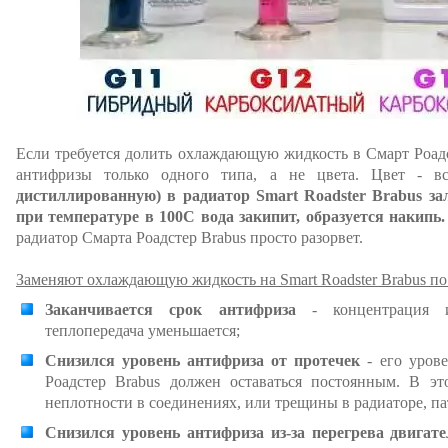
Если требуется долить охлаждающую жидкость в Смарт Роадс
антифризы только одного типа, а не цвета. Цвет - в
дистиллированную) в радиатор Smart Roadster Brabus за
при температуре в 100С вода закипит, образуется накипь.
радиатор Смарта Роадстер Brabus просто разорвет.
Заменяют охлаждающую жидкость на Smart Roadster Brabus п
Заканчивается срок антифриза
- концентрация и
теплопередача уменьшается;
Снизился уровень антифриза от протечек
- его уров
Роадстер Brabus должен оставаться постоянным. В эт
неплотности в соединениях, или трещины в радиаторе, па
Снизился уровень антифриза из-за перегрева двигат