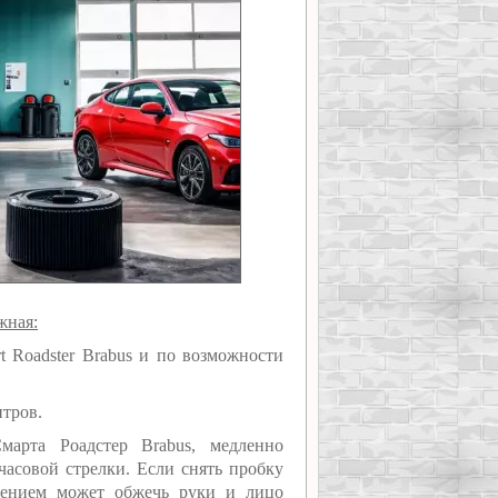
жная:
t Roadster Brabus и по возможности
итров.
марта Роадстер Brabus, медленно
асовой стрелки. Если снять пробку
лением может обжечь руки и лицо