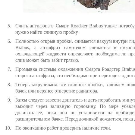
Слить антифриз в Смарт Roadster Brabus также потребу
нужно найти сливную пробку.
Полностью открыв пробки, снимается вакуум внутри гид
Brabus, а антифриз самотеком сливается в емкос
охлаждающей жидкости определяют, необходима ли про
слив может быть забит грязью.
Промывка системы охлаждения Смарта Роадстер Brabu
старого антифриза, это необходимо при переходе с одног
Теперь закручиваем все сливные пробки, заливаем но
бачок или верхнее отверстие радиатора.
Затем следует завести двигатель и дать поработать мину
выходит через заливную горловину. По мере убав
доливать ее, пока она не установится на необход
расширительном бачке. Перед доливкой дождаться, пока 
По окончанию работ проверить наличие течи.