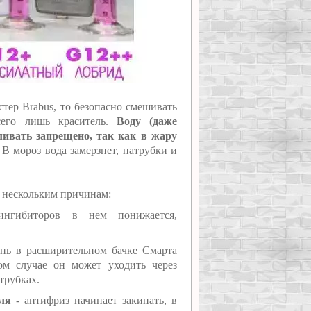
тер Brabus, то безопасно смешивать
сего лишь краситель.
Воду (даже
ливать запрещено, так как в жару
В мороз вода замерзнет, патрубки и
о нескольким причинам:
нгибиторов в нем понижается,
ень в расширительном бачке Смарта
ом случае он может уходить через
трубках.
еля
- антифриз начинает закипать, в