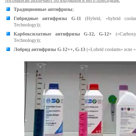
Антифризы различают по входящим в него присадкам:
Традиционные антифризы
;
Гибридные антифризы G-11
(Hybrid, «hybrid coola
Technology));
Карбоксилатные антифризы G-12, G-12+
(«Carboxyl
Technology));
Лобрид антифризы G-12++, G-13
(«Lobrid coolants» или 