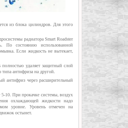
ется из блока цилиндров. Для этого
росистемы радиатора Smart Roadster
ть. По состоянию использованной
мывка. Если жидкость не вытекает,
s полностью удаляет защитный слой
о типа антифриза на другой.
вый антифриз через расширительный
т 5-10. При прокачке системы, воздух
ления охлаждающей жидкости надо
имом уровне. Уровень отмечен на
движок остынет.