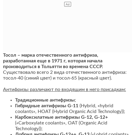
Тосол – марка отечественного антифриза,
разработанная еще в 1971 г, которая начала
производиться в Тольятти во времена СССР.
Существовало всего 2 вида отечественного антифриза:
тосол-40 (синий цвет) и тосол-65 (красный цвет).
Антифризы различают по входящим в него присадкам:
Традиционные антифризы
;
Гибридные антифризы G-11
(Hybrid, «hybrid
coolants», HOAT (Hybrid Organic Acid Technology));
Карбоксилатные антифризы G-12, G-12+
(«Carboxylate coolants», OAT (Organic Acid
Technology));
Лобрид антифризы G-12++, G-13
(«Lobrid coolants»