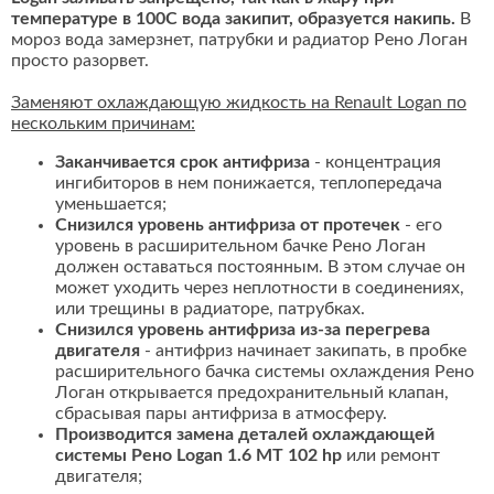
температуре в 100С вода закипит, образуется накипь.
В
мороз вода замерзнет, патрубки и радиатор Рено Логан
просто разорвет.
Заменяют охлаждающую жидкость на Renault Logan по
нескольким причинам:
Заканчивается срок антифриза
- концентрация
ингибиторов в нем понижается, теплопередача
уменьшается;
Снизился уровень антифриза от протечек
- его
уровень в расширительном бачке Рено Логан
должен оставаться постоянным. В этом случае он
может уходить через неплотности в соединениях,
или трещины в радиаторе, патрубках.
Снизился уровень антифриза из-за перегрева
двигателя
- антифриз начинает закипать, в пробке
расширительного бачка системы охлаждения Рено
Логан открывается предохранительный клапан,
сбрасывая пары антифриза в атмосферу.
Производится замена деталей охлаждающей
системы Рено Logan 1.6 MT 102 hp
или ремонт
двигателя;