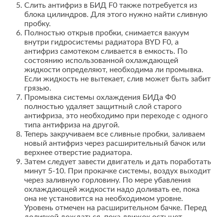
Слить антифриз в БИД F0 также потребуется из
блока цилиндров. Для этого нужно найти сливную
пробку.
Полностью открыв пробки, снимается вакуум
внутри гидросистемы радиатора BYD F0, а
антифриз самотеком сливается в емкость. По
состоянию использованной охлаждающей
жидкости определяют, необходима ли промывка.
Если жидкость не вытекает, слив может быть забит
грязью.
Промывка системы охлаждения БИДа Ф0
полностью удаляет защитный слой старого
антифриза, это необходимо при переходе с одного
типа антифриза на другой.
Теперь закручиваем все сливные пробки, заливаем
новый антифриз через расширительный бачок или
верхнее отверстие радиатора.
Затем следует завести двигатель и дать поработать
минут 5-10. При прокачке системы, воздух выходит
через заливную горловину. По мере убавления
охлаждающей жидкости надо доливать ее, пока
она не установится на необходимом уровне.
Уровень отмечен на расширительном бачке. Перед