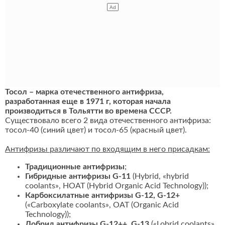
Тосол – марка отечественного антифриза,
разработанная еще в 1971 г, которая начала
производиться в Тольятти во времена СССР.
Существовало всего 2 вида отечественного антифриза:
тосол-40 (синий цвет) и тосол-65 (красный цвет).
Антифризы различают по входящим в него присадкам:
Традиционные антифризы
;
Гибридные антифризы G-11
(Hybrid, «hybrid
coolants», HOAT (Hybrid Organic Acid Technology));
Карбоксилатные антифризы G-12, G-12+
(«Carboxylate coolants», OAT (Organic Acid
Technology));
Лобрид антифризы G-12++, G-13
(«Lobrid coolants»