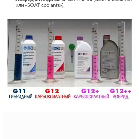
или «SOAT coolants»).