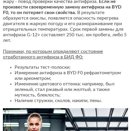
жару - повод проверки качества антифриза.
Если не
произвести своевременную замену антифриза на BYD
F0, то он потеряет свои свойства.
В результате
образуются окислы, появляется опасность перегрева
двигателя в жаркую погоду и его размораживание при
отрицательных температурах. Срок первой замены для
антифриза G-12+ составляет 250 тыс. км пробега, либо 5
лет.
Признаки, по которым определяют состояние
отработанного антифриза в БИД Ф0:
Результаты тест-полоски;
Измерение антифриза в BYD F0 рефрактометром
или ареометром;
Изменение цветового оттенка: например, был
зеленый, стал ржавый или желтый, а также
мутность, блеклость;
Наличие стружки, сколов, накипи, пены.