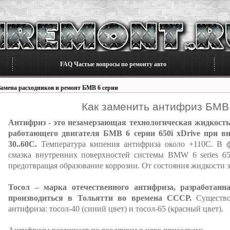
FAQ Частые вопросы по ремонту авто
Замена расходников и ремонт БМВ 6 серии
Как заменить антифриз БМВ 
Антифриз - это незамерзающая технологическая жидкость
работающего двигателя БМВ 6 серии 650i xDrive при вн
30..60C.
Температура кипения антифриза около +110С. В 
смазка внутренних поверхностей системы BMW 6 series 65
предотвращая образование коррозии. От состояния жидкости з
Тосол – марка отечественного антифриза, разработанн
производиться в Тольятти во времена СССР.
Существов
антифриза: тосол-40 (синий цвет) и тосол-65 (красный цвет).