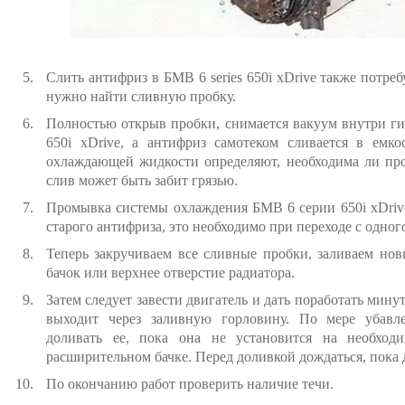
Слить антифриз в БМВ 6 series 650i xDrive также потреб
нужно найти сливную пробку.
Полностью открыв пробки, снимается вакуум внутри ги
650i xDrive, а антифриз самотеком сливается в емк
охлаждающей жидкости определяют, необходима ли про
слив может быть забит грязью.
Промывка системы охлаждения БМВ 6 серии 650i xDriv
старого антифриза, это необходимо при переходе с одног
Теперь закручиваем все сливные пробки, заливаем но
бачок или верхнее отверстие радиатора.
Затем следует завести двигатель и дать поработать мину
выходит через заливную горловину. По мере убав
доливать ее, пока она не установится на необход
расширительном бачке. Перед доливкой дождаться, пока 
По окончанию работ проверить наличие течи.