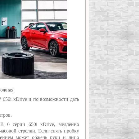
ложная:
650i xDrive и по возможности дать
итров.
В 6 серии 650i xDrive, медленно
асовой стрелки. Если снять пробку
лением может обжечь руки и лицо