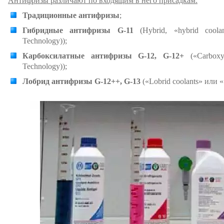
Антифризы различают по входящим в него присадкам:
Традиционные антифризы
;
Гибридные антифризы G-11
(Hybrid, «hybrid coola
Technology));
Карбоксилатные антифризы G-12, G-12+
(«Carboxyl
Technology));
Лобрид антифризы G-12++, G-13
(«Lobrid coolants» или 