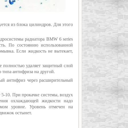
уется из блока цилиндров. Для этого
дросистемы радиатора BMW 6 series
ость. По состоянию использованной
мывка. Если жидкость не вытекает,
e полностью удаляет защитный слой
о типа антифриза на другой.
вый антифриз через расширительный
т 5-10. При прокачке системы, воздух
ления охлаждающей жидкости надо
имом уровне. Уровень отмечен на
движок остынет.