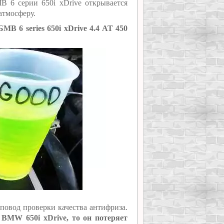
В 6 серии 650i xDrive открывается
атмосферу.
В 6 series 650i xDrive 4.4 AT 450
повод проверки качества антифриза.
 BMW 650i xDrive, то он потеряет