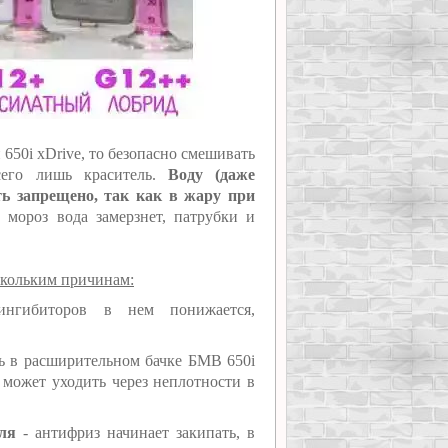
650i xDrive, то безопасно смешивать
сего лишь краситель.
Воду (даже
ь запрещено, так как в жару при
мороз вода замерзнет, патрубки и
скольким причинам:
нгибиторов в нем понижается,
ь в расширительном бачке БМВ 650i
 может уходить через неплотности в
еля
- антифриз начинает закипать, в