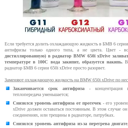
Если требуется долить охлаждающую жидкость в БМВ 6 серии 
антифризы только одного типа, а не цвета. Цвет - в
дистиллированную) в радиатор BMW 650i xDrive заливат
температуре в 100С вода закипит, образуется накипь.
В 
радиатор БМВ 6 серии 650i xDrive просто разорвет.
Заменяют охлаждающую жидкость на BMW 650i xDrive по не
Заканчивается срок антифриза
- концентрация и
теплопередача уменьшается;
Снизился уровень антифриза от протечек
- его уровен
xDrive должен оставаться постоянным. В этом случае он
соединениях, или трещины в радиаторе, патрубках.
Снизился уровень антифриза из-за перегрева двигат