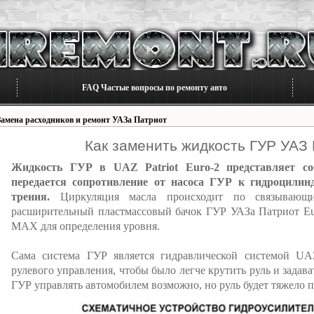
FAQ Частые вопросы по ремонту авто
Замена расходников и ремонт УАЗа Патриот
Как заменить жидкость ГУР УАЗ 
Жидкость ГУР в UAZ Patriot Euro-2 представляет со
передается сопротивление от насоса ГУР к гидроцилин
трения.
Циркуляция масла происходит по связывающ
расширительный пластмассовый бачок ГУР УАЗа Патриот Eu
MAX для определения уровня.
Сама система ГУР является гидравлической системой UAZ 
рулевого управления, чтобы было легче крутить руль и задав
ГУР управлять автомобилем возможно, но руль будет тяжело п