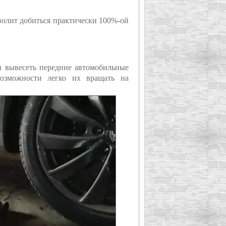
волит добиться практически 100%-ой
бы вывесеть передние автомобильные
возможности легко их вращать на