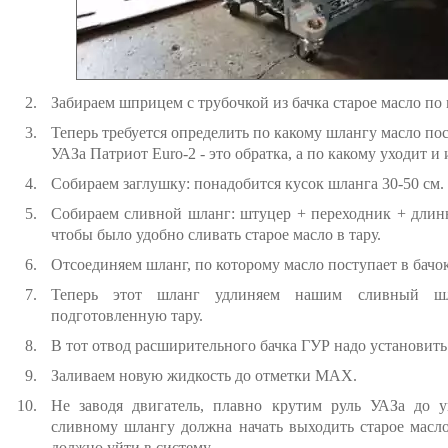
Забираем шприцем с трубочкой из бачка старое масло по
Теперь требуется определить по какому шлангу масло п
УАЗа Патриот Euro-2 - это обратка, а по какому уходит и 
Собираем заглушку: понадобится кусок шланга 30-50 см.
Собираем сливной шланг: штуцер + переходник + длинн
чтобы было удобно сливать старое масло в тару.
Отсоединяем шланг, по которому масло поступает в бачок
Теперь этот шланг удлиняем нашим сливный шл
подготовленную тару.
В тот отвод расширительного бачка ГУР надо установит
Заливаем новую жидкость до отметки MAX.
Не заводя двигатель, плавно крутим руль УАЗа до у
сливному шлангу должна начать выходить старое масло
должно уйти в систему.