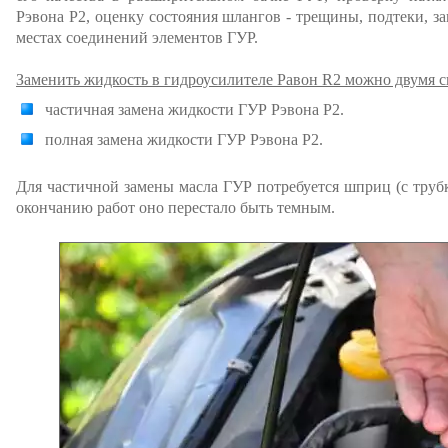
Рэвона Р2, оценку состояния шлангов - трещины, подтеки, за
местах соединений элементов ГУР.
Заменить жидкость в гидроусилителе Равон R2 можно двумя с
частичная замена жидкости ГУР Рэвона Р2.
полная замена жидкости ГУР Рэвона Р2.
Для частичной замены масла ГУР потребуется шприц (с трубк
окончанию работ оно перестало быть темным.