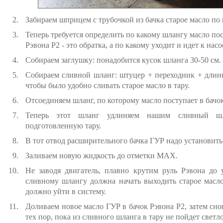
Забираем шприцем с трубочкой из бачка старое масло по
Теперь требуется определить по какому шлангу масло п
Рэвона Р2 - это обратка, а по какому уходит и идет к насо
Собираем заглушку: понадобится кусок шланга 30-50 см.
Собираем сливной шланг: штуцер + переходник + длинн
чтобы было удобно сливать старое масло в тару.
Отсоединяем шланг, по которому масло поступает в бачок
Теперь этот шланг удлиняем нашим сливный шл
подготовленную тару.
В тот отвод расширительного бачка ГУР надо установит
Заливаем новую жидкость до отметки MAX.
Не заводя двигатель, плавно крутим руль Рэвона до 
сливному шлангу должна начать выходить старое масло
должно уйти в систему.
Доливаем новое масло ГУР в бачок Рэвона Р2, затем сно
тех пор, пока из сливного шланга в тару не пойдет светл