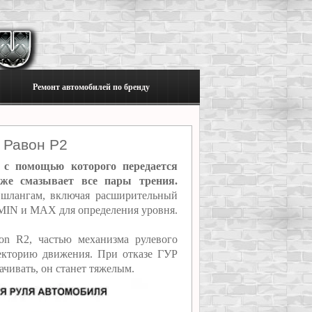
Ремонт автомобилей по бренду
 Равон Р2
 с помощью которого передается
кже смазывает все пары трения.
шлангам, включая расширительный
 MIN и MAX для определения уровня.
on R2, частью механизма рулевого
аекторию движения. При отказе ГУР
ачивать, он станет тяжелым.