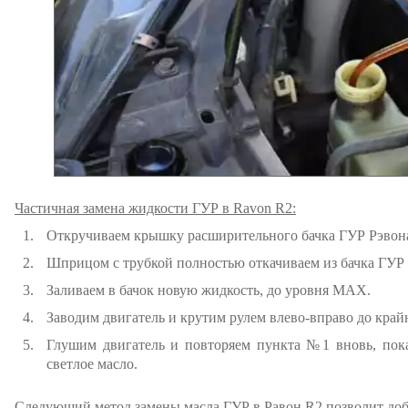
Частичная замена жидкости ГУР в Ravon R2:
Откручиваем крышку расширительного бачка ГУР Рэвона
Шприцом с трубкой полностью откачиваем из бачка ГУР 
Заливаем в бачок новую жидкость, до уровня MAX.
Заводим двигатель и крутим рулем влево-вправо до край
Глушим двигатель и повторяем пункта №1 вновь, пока
светлое масло.
Следующий метод замены масла ГУР в Равон R2 позволит доб