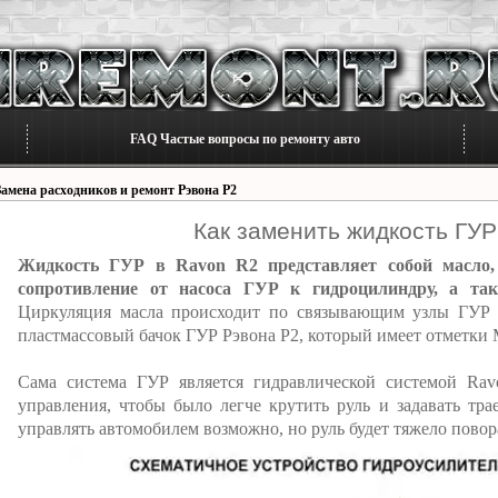
FAQ Частые вопросы по ремонту авто
Замена расходников и ремонт Рэвона Р2
Как заменить жидкость ГУР
Жидкость ГУР в Ravon R2 представляет собой масло,
сопротивление от насоса ГУР к гидроцилиндру, а та
Циркуляция масла происходит по связывающим узлы ГУР 
пластмассовый бачок ГУР Рэвона Р2, который имеет отметки
Сама система ГУР является гидравлической системой Rav
управления, чтобы было легче крутить руль и задавать тр
управлять автомобилем возможно, но руль будет тяжело повор