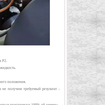
 Р2.
жидкость.
него положения.
 не получим требуемый результат -
иться практически 100%-ой замены.