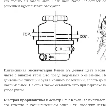
как только вы завели авто. Если ваш Ravon R2 остался б
решением будет вызвать эвакуатор.
Интенсивная эксплуатация Равон Р2 делает цвет масл
часто с запахом гари.
Это повод задуматься о ее замене. П
длительной фиксации руля в крайнем положении, вплоть до ег
максимальное. Не стоит также оставлять авто при парковке 
упора рулем.
Быстрая профилактика и осмотр ГУР Ravon R2 включает в
его качества в расширительном бачке ГУР, проверку натя