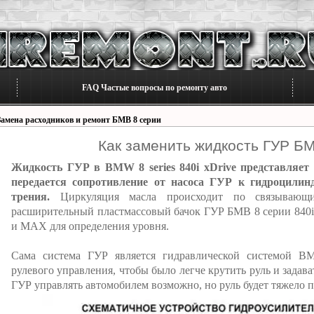
FAQ Частые вопросы по ремонту авто
Замена расходников и ремонт БМВ 8 серии
Как заменить жидкость ГУР БМ
Жидкость ГУР в BMW 8 series 840i xDrive представляет
передается сопротивление от насоса ГУР к гидроцилин
трения.
Циркуляция масла происходит по связывающ
расширительный пластмассовый бачок ГУР БМВ 8 серии 840i
и MAX для определения уровня.
Сама система ГУР является гидравлической системой BM
рулевого управления, чтобы было легче крутить руль и задав
ГУР управлять автомобилем возможно, но руль будет тяжело п