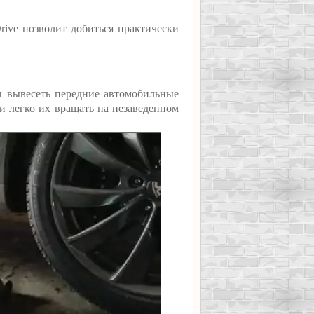
rive позволит добиться практически
бы вывесеть передние автомобильные
и легко их вращать на незаведенном