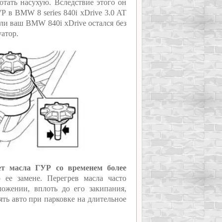
отать насухую. Вследствие этого он
Р в BMW 8 series 840i xDrive 3.0 AT
сли ваш BMW 840i xDrive остался без
уатор.
ет масла ГУР со временем более
 ее замене. Перегрев масла часто
ожении, вплоть до его закипания,
ять авто при парковке на длительное