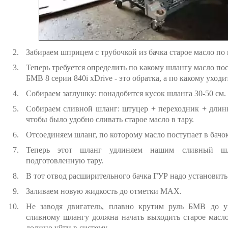
Забираем шприцем с трубочкой из бачка старое масло по
Теперь требуется определить по какому шлангу масло п
БМВ 8 серии 840i xDrive - это обратка, а по какому уходи
Собираем заглушку: понадобится кусок шланга 30-50 см.
Собираем сливной шланг: штуцер + переходник + длинн
чтобы было удобно сливать старое масло в тару.
Отсоединяем шланг, по которому масло поступает в бачок
Теперь этот шланг удлиняем нашим сливный шл
подготовленную тару.
В тот отвод расширительного бачка ГУР надо установит
Заливаем новую жидкость до отметки MAX.
Не заводя двигатель, плавно крутим руль БМВ до у
сливному шлангу должна начать выходить старое масло
должно уйти в систему.