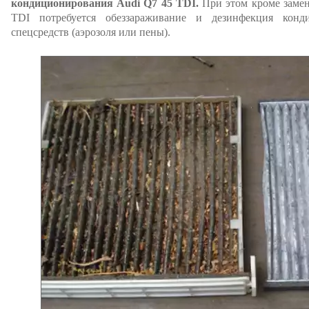
кондиционирования Audi Q7 45 TDI.
При этом кроме замен
TDI потребуется обеззараживание и дезинфекция кон
спецсредств (аэрозоля или пены).