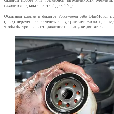
сильном морозе или чрезнерной загрязненности элемента.
находится в диапазоне от 0.5 до 3.5 бар.
Обратный клапан в фильтре Volkswagen Jetta BlueMotion п
(диск) переменного сечения, он удерживает масло при не
чтобы быстро повысить давление при запуске двигателя.