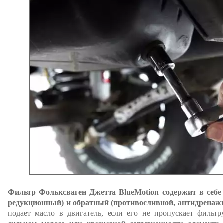
Фильтр Фольксваген Джетта BlueMotion содержит в себе
редукционный) и обратный (противосливной, антидренаж
подает масло в двигатель, если его не пропускает фильт