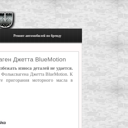
Ремонт автомобилей по бренду
ген Джетта BlueMotion
бежать износа деталей не удается.
я Фольксвагена Джетта BlueMotion. К
те пригорания моторного масла в