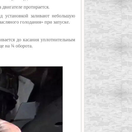
 двигателе протирается.
ед установкой заливают небольшую
масляного голодания» при запуске.
чивается до касания уплотнительным
ще на ¾ оборота.