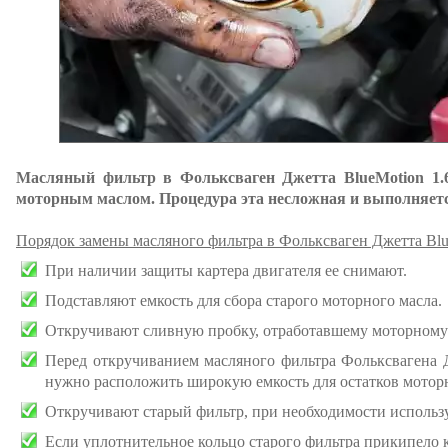
Масляный фильтр в Фольксваген Джетта BlueMotion 1.6
моторным маслом. Процедура эта несложная и выполняетс
Порядок замены масляного фильтра в Фольксваген Джетта Blu
При наличии защиты картера двигателя ее снимают.
Подставляют емкость для сбора старого моторного масла.
Откручивают сливную пробку, отработавшему моторному 
Перед откручиванием масляного фильтра Фольксвагена Д
нужно расположить широкую емкость для остатков моторн
Откручивают старый фильтр, при необходимости использ
Если уплотнительное кольцо старого фильтра прикипело к 