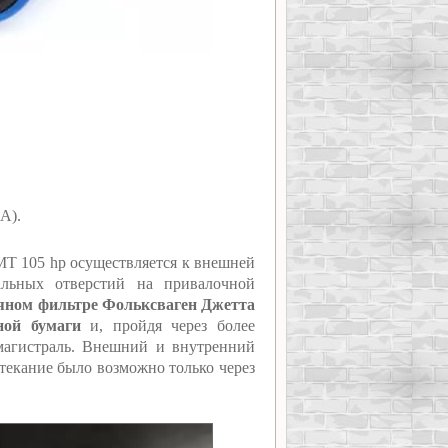
А).
 MT 105 hp осуществляется к внешней
альных отверстий на привалочной
сляном фильтре Фольксваген Джетта
ной бумаги
и, пройдя через более
 магистраль. Внешний и внутренний
етекание было возможно только через