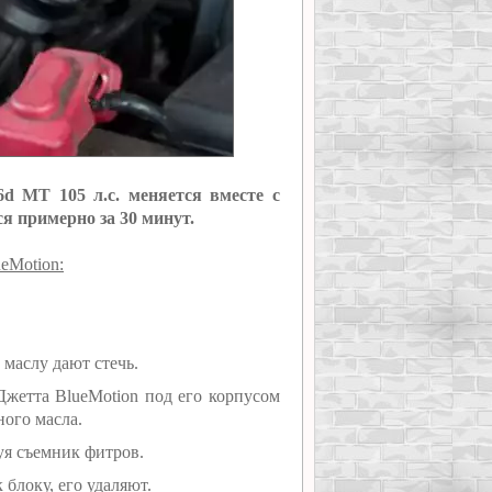
d MT 105 л.с. меняется вместе с
я примерно за 30 минут.
eMotion:
маслу дают стечь.
жетта BlueMotion под его корпусом
ого масла.
уя съемник фитров.
блоку, его удаляют.