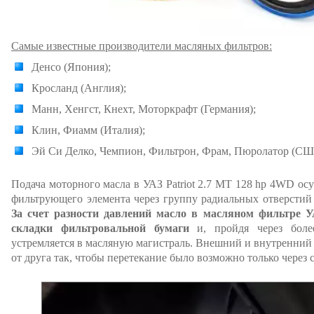
Самые известные производители масляных фильтров:
Денсо (Япония);
Кросланд (Англия);
Манн, Хенгст, Кнехт, Моторкрафт (Германия);
Клин, Фиамм (Италия);
Эй Си Делко, Чемпион, Фильтрон, Фрам, Пюролатор (СШ
Подача моторного масла в УАЗ Patriot 2.7 MT 128 hp 4WD ос
фильтрующего элемента через группу радиальных отверстий
За счет разности давлений масло в масляном фильтре У
складки фильтровальной бумаги
и, пройдя через более
устремляется в масляную магистраль. Внешний и внутренний
от друга так, чтобы перетекание было возможно только через 