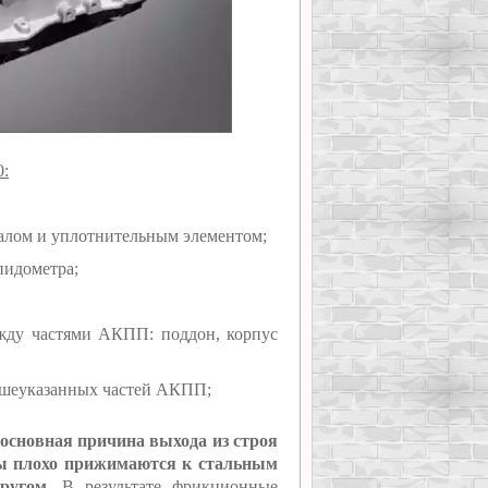
0:
валом и уплотнительным элементом;
пидометра;
жду частями АКПП: поддон, корпус
вышеуказанных частей АКПП;
основная причина выхода из строя
ны плохо прижимаются к стальным
ругом.
В результате фрикционные