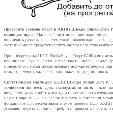
Проверить уровень масла в АКПП Шкоды Эниак Купе iV 
помощью щупа.
Масляный щуп имеет две пары меток – в
определить уровень на горячем масле, нижняя пара – на холо
состояние масла: требуется капнуть маслом на чистую белую т
При выборе масла АКПП Skoda Enyaq Coupe iV 80 для замены
принципом: лучше всего использовать масло, рекомен
минерального масла можно заливать полусинтетическое или 
нельзя применять масло «классом ниже» от предписанного.
Синтетическое масло для АКПП Шкоды Эниак Купе iV 8
заливается на весь срок эксплуатации авто.
Такое мас
воздействием высокой температуры и рассчитано на очень д
Enyaq Coupe iV 80. Но нельзя забывать о появлении механ
фрикционов при весьма значительном пробеге. Если АКПП к
условиях недостатка масла, требуется проверить степень е