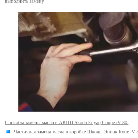
выполнить замену.
Способы замены масла в АКПП Skoda Enyaq Coupe iV 80:
Частичная замена масла в коробке Шкоды Эниак Купе iV 