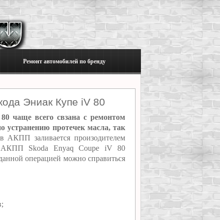
Ремонт автомобилей по бренду
ода Эниак Купе iV 80
80 чаще всего свзана с ремонтом
по устранению протечек масла, так
 АКПП заливается произодителем
в АКПП Skoda Enyaq Coupe iV 80
с данной операцией можно справиться
;