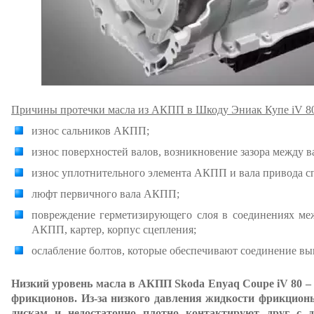
Причины протечки масла из АКПП в Шкоду Эниак Купе iV 8
износ сальников АКПП;
износ поверхностей валов, возникновение зазора между 
износ уплотнительного элемента АКПП и вала привода с
люфт первичного вала АКПП;
повреждение герметизирующего слоя в соединениях ме
АКПП, картер, корпус сцепления;
ослабление болтов, которые обеспечивают соединение 
Низкий уровень масла в АКПП Skoda Enyaq Coupe iV 80 – 
фрикционов. Из-за низкого давления жидкости фрикцио
дискам и недостаточно плотно контактируют друг с д