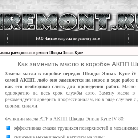
FAQ Частые вопросы по ремонту авто
Замена расходников и ремонт Шкоды Эниак Купе
Как заменить масло в коробке АКПП Шк
Замена масла в коробке передач Шкоды Эниак Купе iV 
самой АКПП, либо оно заменяется на новое в ходе работ 
как его необходимо слить для проведения работ.
Масло в
однократно на весь срок службы авто. Замену масла 
рекомендуется доверить профессионалам, но в ряде случаев 
своими силами.
Функции масла ATF в АКПП Шкоды Эниак Купе iV 80:
эффективная смазка трущихся поверхностей и механизмов
снижение механической нагрузки на узлы;