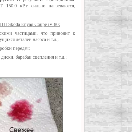
 150.0 кВт сильно нагреваются,
КПП Skoda Enyaq Coupe iV 80:
скими частицами, что приводит к
щихся деталей насоса и т.д.;
робки передач;
иски, барабан сцепления и т.д.;