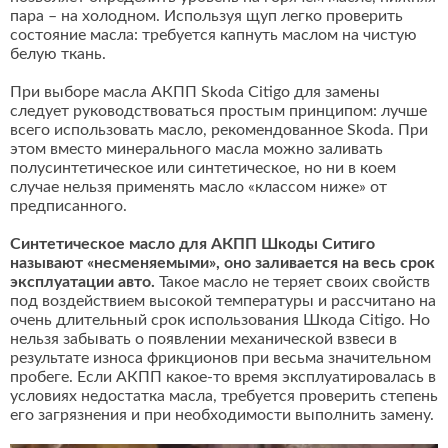
пара – на холодном. Используя щуп легко проверить
состояние масла: требуется капнуть маслом на чистую
белую ткань.
При выборе масла АКПП Skoda Citigo для замены
следует руководствоваться простым принципом: лучше
всего использовать масло, рекомендованное Skoda. При
этом вместо минерального масла можно заливать
полусинтетическое или синтетическое, но ни в коем
случае нельзя применять масло «классом ниже» от
предписанного.
Синтетическое масло для АКПП Шкоды Ситиго
называют «несменяемыми», оно заливается на весь срок
эксплуатации авто.
Такое масло не теряет своих свойств
под воздействием высокой температуры и рассчитано на
очень длительный срок использования Шкода Citigo. Но
нельзя забывать о появлении механической взвеси в
результате износа фрикционов при весьма значительном
пробеге. Если АКПП какое-то время эксплуатировалась в
условиях недостатка масла, требуется проверить степень
его загрязнения и при необходимости выполнить замену.