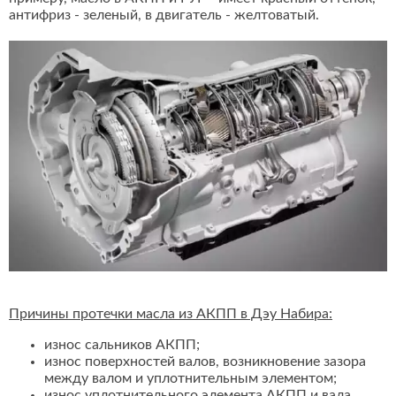
антифриз - зеленый, в двигатель - желтоватый.
Причины протечки масла из АКПП в Дэу Набира:
износ сальников АКПП;
износ поверхностей валов, возникновение зазора
между валом и уплотнительным элементом;
износ уплотнительного элемента АКПП и вала