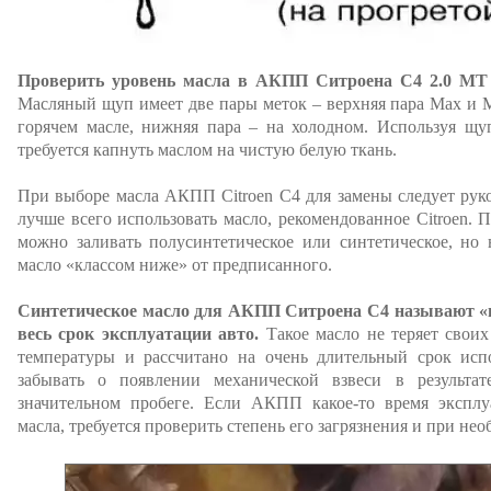
Проверить уровень масла в АКПП Ситроена С4 2.0 MT 
Масляный щуп имеет две пары меток – верхняя пара Max и M
горячем масле, нижняя пара – на холодном. Используя щуп
требуется капнуть маслом на чистую белую ткань.
При выборе масла АКПП Citroen C4 для замены следует рук
лучше всего использовать масло, рекомендованное Citroen. 
можно заливать полусинтетическое или синтетическое, но 
масло «классом ниже» от предписанного.
Синтетическое масло для АКПП Ситроена С4 называют «н
весь срок эксплуатации авто.
Такое масло не теряет своих
температуры и рассчитано на очень длительный срок исп
забывать о появлении механической взвеси в результа
значительном пробеге. Если АКПП какое-то время эксплуа
масла, требуется проверить степень его загрязнения и при не