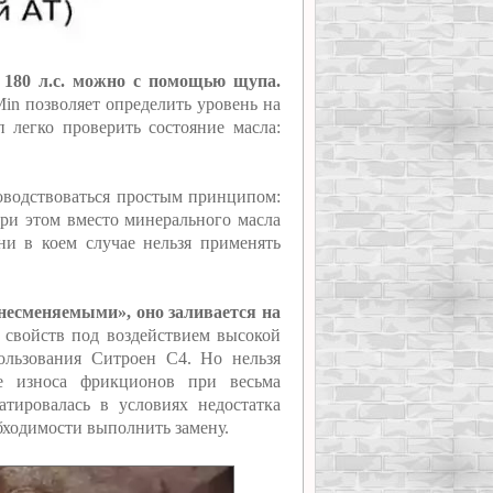
180 л.с. можно с помощью щупа.
in позволяет определить уровень на
 легко проверить состояние масла:
оводствоваться простым принципом:
При этом вместо минерального масла
ни в коем случае нельзя применять
есменяемыми», оно заливается на
 свойств под воздействием высокой
ользования Ситроен C4. Но нельзя
те износа фрикционов при весьма
тировалась в условиях недостатка
обходимости выполнить замену.