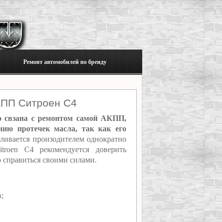
Ремонт автомобилей по бренду
КПП Ситроен С4
о свзана с ремонтом самой АКПП,
нию протечек масла, так как его
ивается произодителем однократно
roen C4 рекомендуется доверить
о справиться своими силами.
;