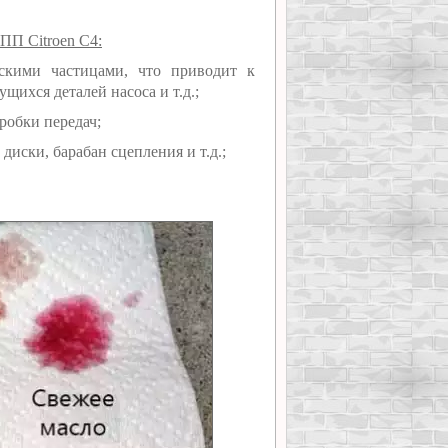
ПП Citroen C4:
скими частицами, что приводит к
щихся деталей насоса и т.д.;
робки передач;
иски, барабан сцепления и т.д.;