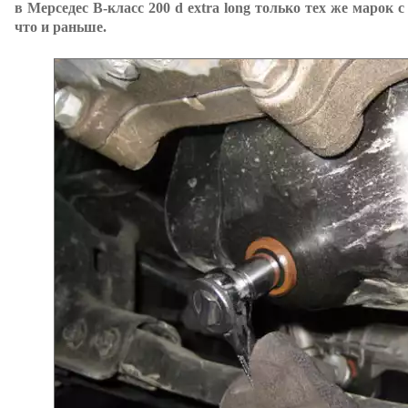
в Мерседес В-класс 200 d extra long только тех же марок
что и раньше.