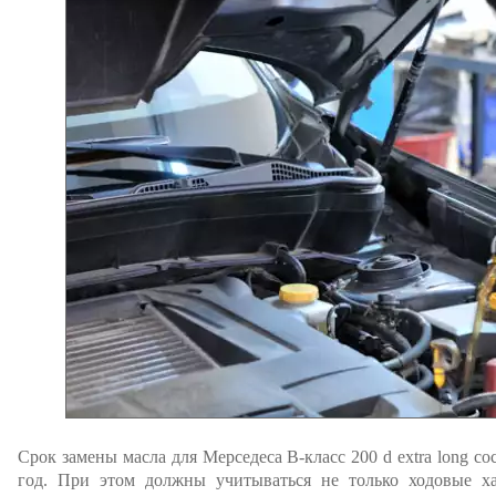
Срок замены масла для Мерседеса В-класс 200 d extra long со
год. При этом должны учитываться не только ходовые ха