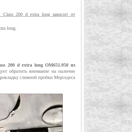
Class 200 d extra long зависит от
ra long;
ss 200 d extra long OM651.950 из
ует обратить внимание на наличие
 прокладку сливной пробки Мерседеса