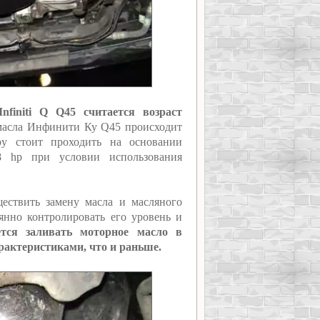
finiti Q Q45 считается возраст
 масла Инфинити Ку Q45 происходит
ру стоит проходить на основании
 hp при условии использования
ествить замену масла и масляного
оянно контролировать его уровень и
ется заливать моторное масло в
рактеристиками, что и раньше.