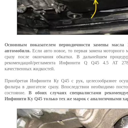
Основным показателем периодичности замены масла In
автомобиля.
Если авто новое, то первая замена моторного
сразу после окончания обкатки. В дальнейшем процеду
рекомендаций/регламента Инфинити Q Q45 4.5 AT 278
качественных жидкостей.
Приобретая Инфинити Ку Q45 с рук, целесообразнее осущ
фильтра в двигателе сразу. Впоследствии необходимо пост
состояние.
В обоих случаях специалистами рекоменду
Инфинити Ку Q45 только тех же марок с аналогичными ха