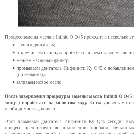
Процесс замены масла в Infiniti Q Q45 проходит в несколько эт
глушим двигатель;
откручиваем сливную пробку и сливаем старое масло п
меняем масляный фильтр;
промываем двигатель Инфинити Ку Q45 с добавление
(по желанию);
заливаем новое масло.
После завершения процедуры замены масла Infiniti Q Q45 
минут) поработать на холостом ходу.
Затем уровень мотор
необходимости доливают.
Этап промывки двигателя Инфинити Ку Q45 сегодня вызы
процесс препятствует возникновению проблем, связанны
накоплению отложений и засорению отдельных частей а