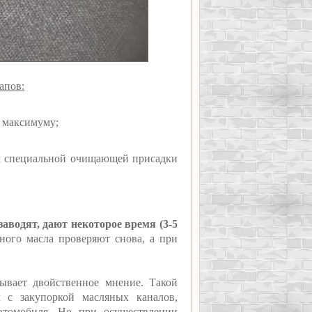
апов:
о максимуму;
м специальной очищающей присадки
заводят, дают некоторое время (3-5
ного масла проверяют снова, а при
вает двойственное мнение. Такой
х с закупоркой масляных каналов,
втомобиля. Но при осуществлении