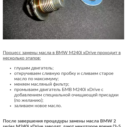
Процесс замены масла в BMW M240i xDrive проходит в
несколько этапов:
глушим двигатель;
откручиваем сливную пробку и сливаем старое
масло по максимуму;
меняем масляный фильтр;
промываем двигатель БМВ M240i xDrive с
добавлением специальной очищающей присадки
(по желанию);
заливаем новое масло.
После завершения процедуры замены масла BMW 2
series M240i xDrive заводят, дают некоторое время (3-5