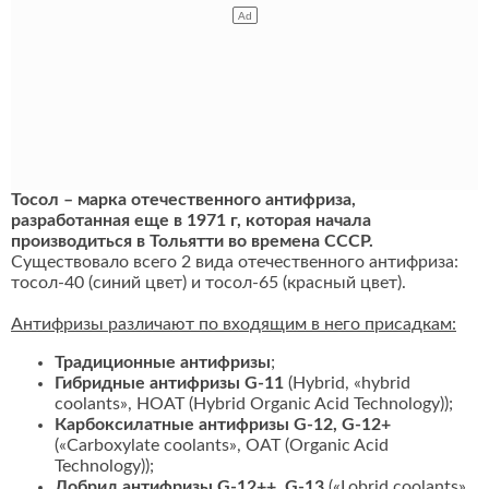
Тосол – марка отечественного антифриза,
разработанная еще в 1971 г, которая начала
производиться в Тольятти во времена СССР.
Существовало всего 2 вида отечественного антифриза:
тосол-40 (синий цвет) и тосол-65 (красный цвет).
Антифризы различают по входящим в него присадкам:
Традиционные антифризы
;
Гибридные антифризы G-11
(Hybrid, «hybrid
coolants», HOAT (Hybrid Organic Acid Technology));
Карбоксилатные антифризы G-12, G-12+
(«Carboxylate coolants», OAT (Organic Acid
Technology));
Лобрид антифризы G-12++, G-13
(«Lobrid coolants»