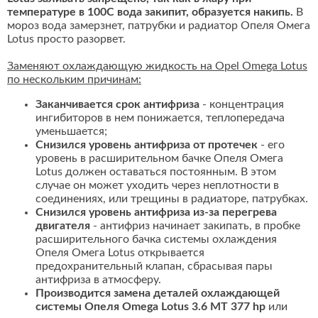
температуре в 100С вода закипит, образуется накипь.
В
мороз вода замерзнет, патрубки и радиатор Опеля Омега
Lotus просто разорвет.
Заменяют охлаждающую жидкость на Opel Omega Lotus
по нескольким причинам:
Заканчивается срок антифриза
- концентрация
ингибиторов в нем понижается, теплопередача
уменьшается;
Снизился уровень антифриза от протечек
- его
уровень в расширительном бачке Опеля Омега
Lotus должен оставаться постоянным. В этом
случае он может уходить через неплотности в
соединениях, или трещины в радиаторе, патрубках.
Снизился уровень антифриза из-за перегрева
двигателя
- антифриз начинает закипать, в пробке
расширительного бачка системы охлаждения
Опеля Омега Lotus открывается
предохранительный клапан, сбрасывая пары
антифриза в атмосферу.
Производится замена деталей охлаждающей
системы Опеля Omega Lotus 3.6 MT 377 hp
или