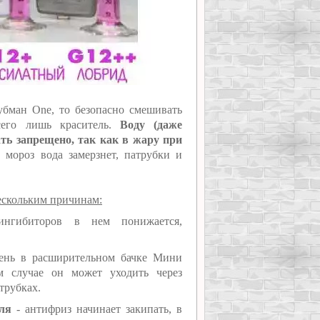
бман One, то безопасно смешивать
сего лишь краситель.
Воду (даже
ть запрещено, так как в жару при
мороз вода замерзнет, патрубки и
ескольким причинам:
нгибиторов в нем понижается,
ень в расширительном бачке Мини
м случае он может уходить через
трубках.
еля
- антифриз начинает закипать, в