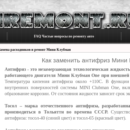
FAQ Частые вопросы по ремонту авто
Замена расходников и ремонт Мини Клубман
Как заменить антифриз Мини
Антифриз - это незамерзающая технологическая жидкость
работающего двигателя Мини Клубман One при внешней те
Температура кипения антифриза около +110С. В функции
внутренних поверхностей системы MINI Clubman One, вкл
образование коррозии. От состояния жидкости зависит срок эк
Тосол – марка отечественного антифриза, разработанн
производиться в Тольятти во времена СССР.
Существов
антифриза: тосол-40 (синий цвет) и тосол-65 (красный цвет).