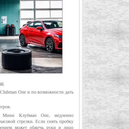
я:
 Clubman One и по возможности дать
итров.
я Мини Клубман One, медленно
асовой стрелки. Если снять пробку
лением может обжечь руки и лицо