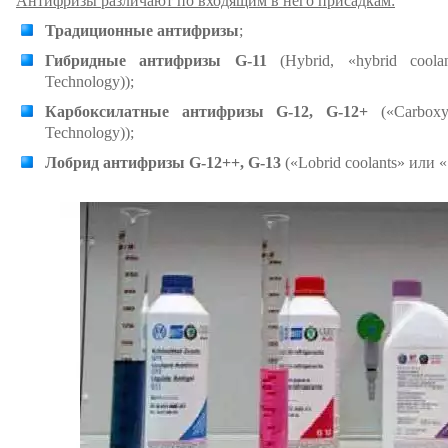
Антифризы различают по входящим в него присадкам:
Традиционные антифризы
;
Гибридные антифризы G-11
(Hybrid, «hybrid coola
Technology));
Карбоксилатные антифризы G-12, G-12+
(«Carboxyl
Technology));
Лобрид антифризы G-12++, G-13
(«Lobrid coolants» или 