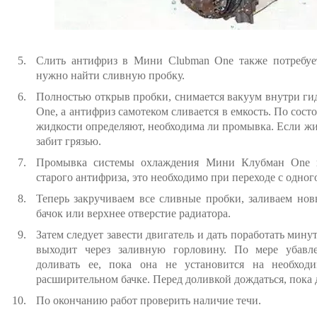
Слить антифриз в Мини Clubman One также потребует
нужно найти сливную пробку.
Полностью открыв пробки, снимается вакуум внутри ги
One, а антифриз самотеком сливается в емкость. По со
жидкости определяют, необходима ли промывка. Если жи
забит грязью.
Промывка системы охлаждения Мини Клубман One п
старого антифриза, это необходимо при переходе с одног
Теперь закручиваем все сливные пробки, заливаем но
бачок или верхнее отверстие радиатора.
Затем следует завести двигатель и дать поработать мину
выходит через заливную горловину. По мере убав
доливать ее, пока она не установится на необход
расширительном бачке. Перед доливкой дождаться, пока 
По окончанию работ проверить наличие течи.