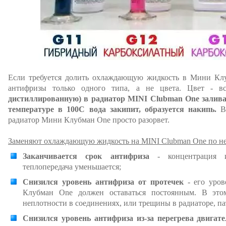
Если требуется долить охлаждающую жидкость в Мини Клу
антифризы только одного типа, а не цвета. Цвет - в
дистиллированную) в радиатор MINI Clubman One залива
температуре в 100С вода закипит, образуется накипь.
В 
радиатор Мини Клубман One просто разорвет.
Заменяют охлаждающую жидкость на MINI Clubman One по н
Заканчивается срок антифриза
- концентрация и
теплопередача уменьшается;
Снизился уровень антифриза от протечек
- его уров
Клубман One должен оставаться постоянным. В это
неплотности в соединениях, или трещины в радиаторе, па
Снизился уровень антифриза из-за перегрева двигат