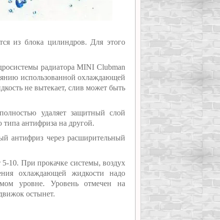
ся из блока цилиндров. Для этого
дросистемы радиатора MINI Clubman
стоянию использованной охлаждающей
дкость не вытекает, слив может быть
олностью удаляет защитный слой
о типа антифриза на другой.
вый антифриз через расширительный
т 5-10. При прокачке системы, воздух
ления охлаждающей жидкости надо
имом уровне. Уровень отмечен на
движок остынет.