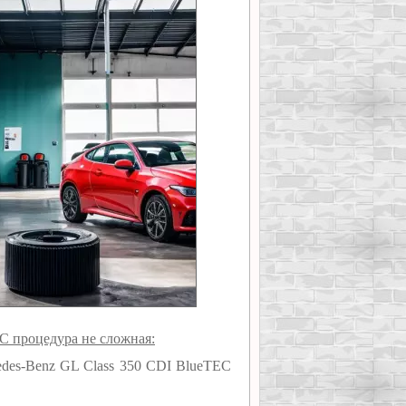
C процедура не сложная:
edes-Benz GL Class 350 CDI BlueTEC