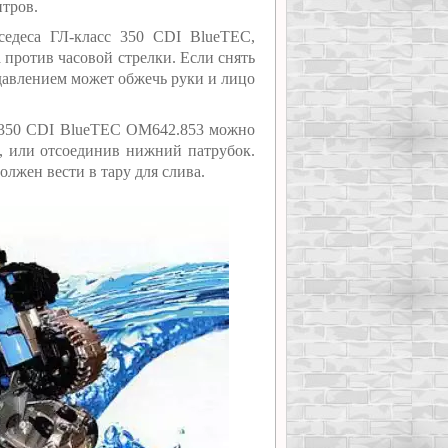
итров.
седеса ГЛ-класс 350 CDI BlueTEC,
против часовой стрелки. Если снять
давлением может обжечь руки и лицо
s 350 CDI BlueTEC OM642.853 можно
а, или отсоединив нижний патрубок.
лжен вести в тару для слива.