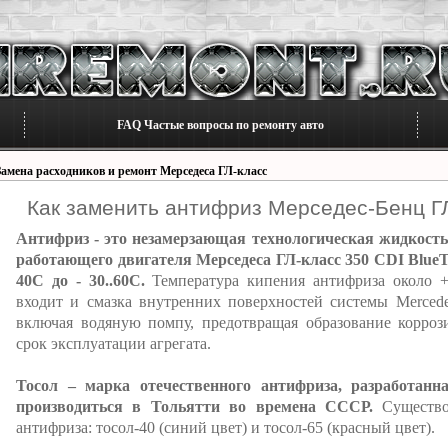
FAQ Частые вопросы по ремонту авто
Замена расходников и ремонт Мерседеса ГЛ-класс
Как заменить антифриз Мерседес-Бенц Г
Антифриз - это незамерзающая технологическая жидкость
работающего двигателя Мерседеса ГЛ-класс 350 CDI Blue
40C до - 30..60C.
Температура кипения антифриза около 
входит и смазка внутренних поверхностей системы Merced
включая водяную помпу, предотвращая образование корроз
срок эксплуатации агрегата.
Тосол – марка отечественного антифриза, разработанн
производиться в Тольятти во времена СССР.
Существов
антифриза: тосол-40 (синий цвет) и тосол-65 (красный цвет).