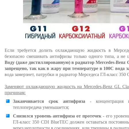
Если требуется долить охлаждающую жидкость в Мерсед
безопасно смешивать антифризы только одного типа, а не ц
Воду (даже дистиллированную) в радиатор Mercedes-Benz 
запрещено, так как в жару при температуре в 100С вода з
вода замерзнет, патрубки и радиатор Мерседеса ГЛ-класс 350 
Заменяют охлаждающую жидкость на Mercedes-Benz GL Cla
причинам:
Заканчивается срок антифриза
- концентрация и
теплопередача уменьшается;
Снизился уровень антифриза от протечек
- его уровен
ГЛ-класс 350 CDI BlueTEC должен оставаться постоянны
через неплотности в соединениях, или трещины в радиато