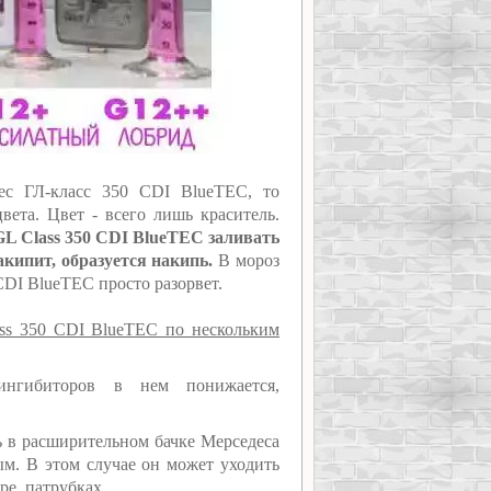
ес ГЛ-класс 350 CDI BlueTEC, то
вета. Цвет - всего лишь краситель.
GL Class 350 CDI BlueTEC заливать
акипит, образуется накипь.
В мороз
CDI BlueTEC просто разорвет.
ss 350 CDI BlueTEC по нескольким
нгибиторов в нем понижается,
ь в расширительном бачке Мерседеса
м. В этом случае он может уходить
ре, патрубках.