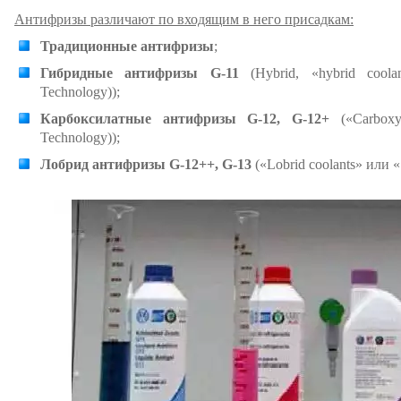
Антифризы различают по входящим в него присадкам:
Традиционные антифризы
;
Гибридные антифризы G-11
(Hybrid, «hybrid coola
Technology));
Карбоксилатные антифризы G-12, G-12+
(«Carboxyl
Technology));
Лобрид антифризы G-12++, G-13
(«Lobrid coolants» или 