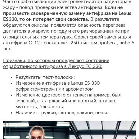
Часто срабатывающий электровентилятор радиатора в
жару - повод проверки качества антифриза.
Если не
произвести своевременную замену антифриза на Lexus
ES330, то он потеряет свои свойства.
В результате
образуются окислы, появляется опасность перегрева
двигателя в жаркую погоду и его размораживание при
отрицательных температурах. Срок первой замены для
антифриза G-12+ составляет 250 тыс. км пробега, либо 5
лет.
Признаки, по которым определяют состояние
отработанного антифриза в Лексус ЕС 330:
Результаты тест-полоски;
Измерение антифриза в Lexus ES 330
рефрактометром или ареометром;
Изменение цветового оттенка: например, был
зеленый, стал ржавый или желтый, а также
мутность, блеклость;
Наличие стружки, сколов, накипи, пены.