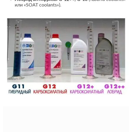
или «SOAT coolants»).