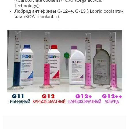
(«Carboxylate coolants», OAT (Organic Acid
Technology));
Лобрид антифризы G-12++, G-13
(«Lobrid coolants»
или «SOAT coolants»).