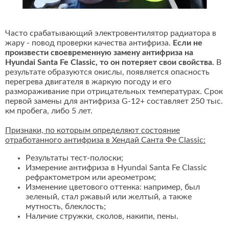
Часто срабатывающий электровентилятор радиатора в
жару - повод проверки качества антифриза.
Если не
произвести своевременную замену антифриза на
Hyundai Santa Fe Classic, то он потеряет свои свойства.
В
результате образуются окислы, появляется опасность
перегрева двигателя в жаркую погоду и его
размораживание при отрицательных температурах. Срок
первой замены для антифриза G-12+ составляет 250 тыс.
км пробега, либо 5 лет.
Признаки, по которым определяют состояние
отработанного антифриза в Хендай Санта Фе Classic:
Результаты тест-полоски;
Измерение антифриза в Hyundai Santa Fe Classic
рефрактометром или ареометром;
Изменение цветового оттенка: например, был
зеленый, стал ржавый или желтый, а также
мутность, блеклость;
Наличие стружки, сколов, накипи, пены.