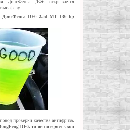
ния ДонгФенга ДФ6 открывается
атмосферу.
ы ДонгФенга DF6 2.5d MT 136 hp
повод проверки качества антифриза.
ongFeng DF6, то он потеряет свои