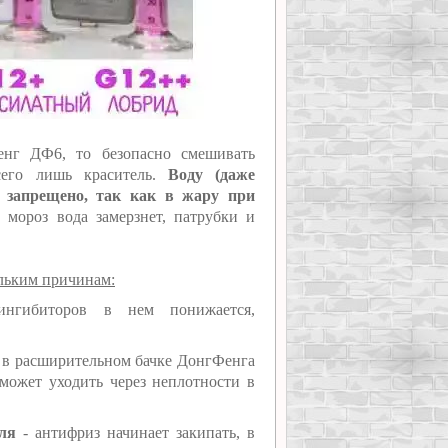
енг ДФ6, то безопасно смешивать
сего лишь краситель.
Воду (даже
 запрещено, так как в жару при
мороз вода замерзнет, патрубки и
льким причинам:
нгибиторов в нем понижается,
ь в расширительном бачке ДонгФенга
может уходить через неплотности в
еля
- антифриз начинает закипать, в