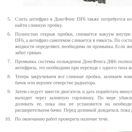
Слить антифриз в ДонгФенг DF6 также потребуется из
найти сливную пробку.
Полностью открыв пробки, снимается вакуум внутри
DF6, а антифриз самотеком сливается в емкость. По со
жидкости определяют, необходима ли промывка. Если жи
забит грязью.
Промывка системы охлаждения ДонгФенга ДФ6 полност
антифриза, это необходимо при переходе с одного типа а
Теперь закручиваем все сливные пробки, заливаем но
бачок или верхнее отверстие радиатора.
Затем следует завести двигатель и дать поработать мину
выходит через заливную горловину. По мере убав
доливать ее, пока она не установится на необход
расширительном бачке. Перед доливкой дождаться, пока 
По окончанию работ проверить наличие течи.