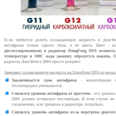
Если требуется долить охлаждающую жидкость в ДонгФ
антифризы только одного типа, а не цвета. Цвет - в
дистиллированную) в радиатор DongFeng DF6 заливать
температуре в 100С вода закипит, образуется накипь.
В 
радиатор ДонгФенга ДФ6 просто разорвет.
Заменяют охлаждающую жидкость на DongFeng DF6 по неско
Заканчивается срок антифриза
- концентрация и
теплопередача уменьшается;
Снизился уровень антифриза от протечек
- его уровен
ДФ6 должен оставаться постоянным. В этом случае он 
соединениях, или трещины в радиаторе, патрубках.
Снизился уровень антифриза из-за перегрева двигат