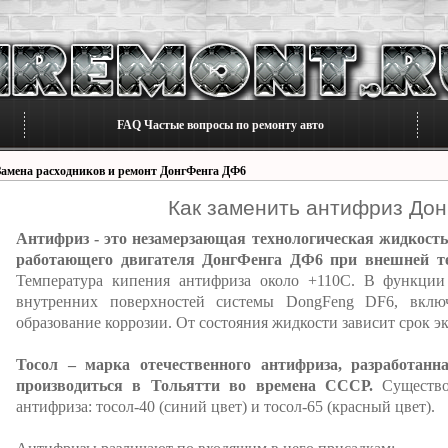
FAQ Частые вопросы по ремонту авто
Замена расходников и ремонт ДонгФенга ДФ6
Как заменить антифриз До
Антифриз - это незамерзающая технологическая жидкость
работающего двигателя ДонгФенга ДФ6 при внешней тем
Температура кипения антифриза около +110С. В функции
внутренних поверхностей системы DongFeng DF6, вклю
образование коррозии. От состояния жидкости зависит срок эк
Тосол – марка отечественного антифриза, разработанн
производиться в Тольятти во времена СССР.
Существов
антифриза: тосол-40 (синий цвет) и тосол-65 (красный цвет).