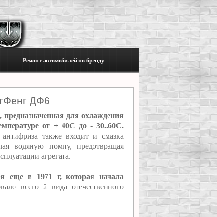
Ремонт автомобилей по бренду
нгФенг ДФ6
, предназначенная для охлаждения
пературе от + 40C до - 30..60C.
 антифриза также входит и смазка
чая водяную помпу, предотвращая
сплуатации агрегата.
ая еще в 1971 г, которая начала
ало всего 2 вида отечественного