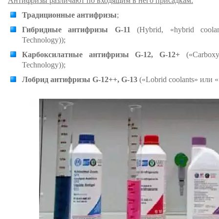
Антифризы различают по входящим в него присадкам:
Традиционные антифризы
;
Гибридные антифризы G-11
(Hybrid, «hybrid coola
Technology));
Карбоксилатные антифризы G-12, G-12+
(«Carboxyl
Technology));
Лобрид антифризы G-12++, G-13
(«Lobrid coolants» или 