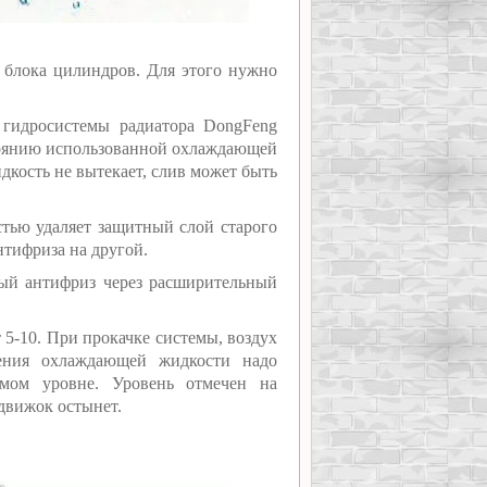
 блока цилиндров. Для этого нужно
 гидросистемы радиатора DongFeng
стоянию использованной охлаждающей
дкость не вытекает, слив может быть
ью удаляет защитный слой старого
нтифриза на другой.
вый антифриз через расширительный
т 5-10. При прокачке системы, воздух
ления охлаждающей жидкости надо
имом уровне. Уровень отмечен на
движок остынет.