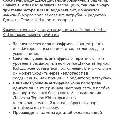
краситель.
Воду (даже дистиллированную) в радиатор
Daihatsu Terios Kid заливать запрещено, так как в жару
при температуре в 100С вода закипит, образуется
накипь.
В мороз вода замерзнет, патрубки и радиатор
Даихаты Териос Kid просто разорвет.
Заменяют охлаждающую жидкость на Daihatsu Terios
Kid по нескольким причинам:
Заканчивается срок антифриза
- концентрация
ингибиторов в нем понижается, теплопередача
уменьшается;
Снизился уровень антифриза от протечек
- его
уровень в расширительном бачке Даихаты Териос
Kid должен оставаться постоянным. В этом случае
он может уходить через неплотности в
соединениях, или трещины в радиаторе, патрубках.
Снизился уровень антифриза из-за перегрева
двигателя
- антифриз начинает закипать, в пробке
расширительного бачка системы охлаждения
Даихаты Териос Kid открывается
предохранительный клапан, сбрасывая пары
антифриза в атмосферу.
Производится замена деталей охлаждающей