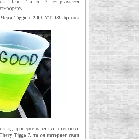
ния Чери Тигго 7 открывается
атмосферу.
Чери Tiggo 7 2.0 CVT 139 hp
или
повод проверки качества антифриза.
hery Tiggo 7, то он потеряет свои