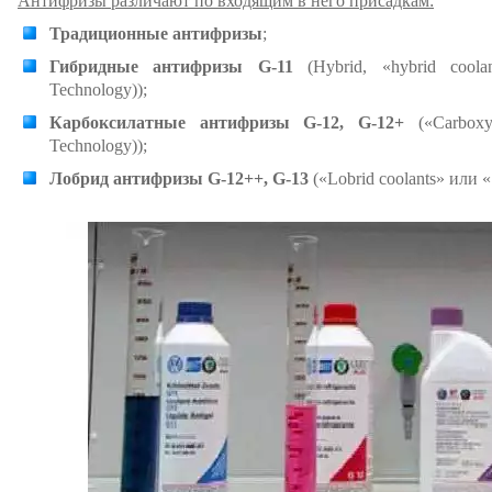
Антифризы различают по входящим в него присадкам:
Традиционные антифризы
;
Гибридные антифризы G-11
(Hybrid, «hybrid coola
Technology));
Карбоксилатные антифризы G-12, G-12+
(«Carboxyl
Technology));
Лобрид антифризы G-12++, G-13
(«Lobrid coolants» или 