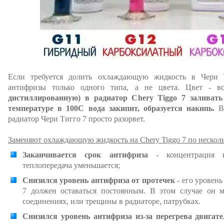
Если требуется долить охлаждающую жидкость в Чери 
антифризы только одного типа, а не цвета. Цвет - в
дистиллированную) в радиатор Chery Tiggo 7 заливат
температуре в 100С вода закипит, образуется накипь.
В 
радиатор Чери Тигго 7 просто разорвет.
Заменяют охлаждающую жидкость на Chery Tiggo 7 по нескол
Заканчивается срок антифриза
- концентрация и
теплопередача уменьшается;
Снизился уровень антифриза от протечек
- его уровень
7 должен оставаться постоянным. В этом случае он м
соединениях, или трещины в радиаторе, патрубках.
Снизился уровень антифриза из-за перегрева двигат