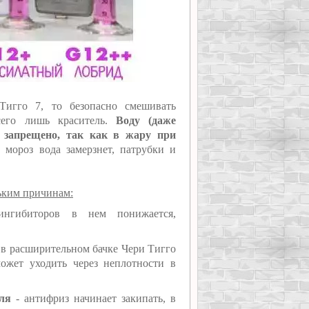
Тигго 7, то безопасно смешивать
сего лишь краситель.
Воду (даже
ь запрещено, так как в жару при
мороз вода замерзнет, патрубки и
ьким причинам:
нгибиторов в нем понижается,
 в расширительном бачке Чери Тигго
ожет уходить через неплотности в
еля
- антифриз начинает закипать, в