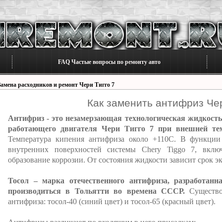
FAQ Частые вопросы по ремонту авто
Замена расходников и ремонт Чери Тигго 7
Как заменить антифриз Чер
Антифриз - это незамерзающая технологическая жидкость
работающего двигателя Чери Тигго 7 при внешней тем
Температура кипения антифриза около +110С. В функции
внутренних поверхностей системы Chery Tiggo 7, вклю
образование коррозии. От состояния жидкости зависит срок эк
Тосол – марка отечественного антифриза, разработанн
производиться в Тольятти во времена СССР.
Существов
антифриза: тосол-40 (синий цвет) и тосол-65 (красный цвет).