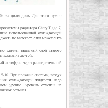
 блока цилиндров. Для этого нужно
росистемы радиатора Chery Tiggo 7,
оянию использованной охлаждающей
дкость не вытекает, слив может быть
ью удаляет защитный слой старого
нтифриза на другой.
вый антифриз через расширительный
т 5-10. При прокачке системы, воздух
ления охлаждающей жидкости надо
имом уровне. Уровень отмечен на
движок остынет.