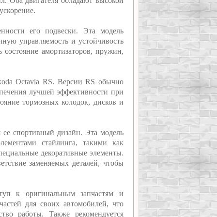
ил. Оба двигателя обладают высокой
ускорение.
нности его подвески. Эта модель
ичную управляемость и устойчивость
ь состояние амортизаторов, пружин,
koda Octavia RS. Версии RS обычно
печения лучшей эффективности при
тояние тормозных колодок, дисков и
я ее спортивный дизайн. Эта модель
лементами стайлинга, такими как
пециальные декоративные элементы.
етствие заменяемых деталей, чтобы
туп к оригинальным запчастям и
частей для своих автомобилей, что
ство работы. Также рекомендуется