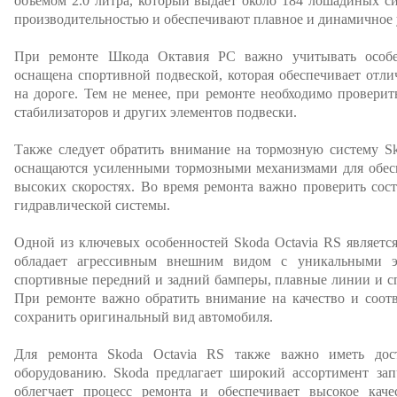
объемом 2.0 литра, который выдает около 184 лошадиных с
производительностью и обеспечивают плавное и динамичное 
При ремонте Шкода Октавия РС важно учитывать особе
оснащена спортивной подвеской, которая обеспечивает отл
на дороге. Тем не менее, при ремонте необходимо проверит
стабилизаторов и других элементов подвески.
Также следует обратить внимание на тормозную систему S
оснащаются усиленными тормозными механизмами для обес
высоких скоростях. Во время ремонта важно проверить сос
гидравлической системы.
Одной из ключевых особенностей Skoda Octavia RS являетс
обладает агрессивным внешним видом с уникальными э
спортивные передний и задний бамперы, плавные линии и с
При ремонте важно обратить внимание на качество и соотв
сохранить оригинальный вид автомобиля.
Для ремонта Skoda Octavia RS также важно иметь дос
оборудованию. Skoda предлагает широкий ассортимент зап
облегчает процесс ремонта и обеспечивает высокое каче