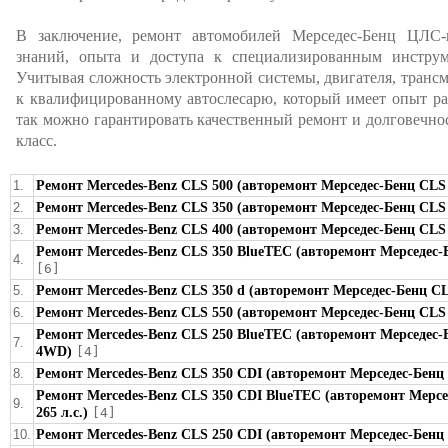
В заключение, ремонт автомобилей Мерседес-Бенц ЦЛС-к
знаний, опыта и доступа к специализированным инструм
Учитывая сложность электронной системы, двигателя, трансм
к квалифицированному автослесарю, который имеет опыт ра
так можно гарантировать качественный ремонт и долговечн
класс.
1.
Ремонт Mercedes-Benz CLS 500 (авторемонт Мерседес-Бенц CLS 5
2.
Ремонт Mercedes-Benz CLS 350 (авторемонт Мерседес-Бенц CLS 3
3.
Ремонт Mercedes-Benz CLS 400 (авторемонт Мерседес-Бенц CLS 4
Ремонт Mercedes-Benz CLS 350 BlueTEC (авторемонт Мерседес-Б
4.
[6]
5.
Ремонт Mercedes-Benz CLS 350 d (авторемонт Мерседес-Бенц CLS
6.
Ремонт Mercedes-Benz CLS 550 (авторемонт Мерседес-Бенц CLS 5
Ремонт Mercedes-Benz CLS 250 BlueTEC (авторемонт Мерседес-Б
7.
4WD)
[4]
8.
Ремонт Mercedes-Benz CLS 350 CDI (авторемонт Мерседес-Бенц C
Ремонт Mercedes-Benz CLS 350 CDI BlueTEC (авторемонт Мерсе
9.
265 л.с.)
[4]
10.
Ремонт Mercedes-Benz CLS 250 CDI (авторемонт Мерседес-Бенц C