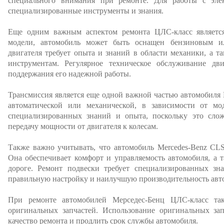
специального внимания при ремонте. Для работы с эле
специализированные инструменты и знания.
Еще одним важным аспектом ремонта ЦЛС-класс является
модели, автомобиль может быть оснащен бензиновым и
двигателя требует опыта и знаний в области механики, а 
инструментам. Регулярное техническое обслуживание дв
поддержания его надежной работы.
Трансмиссия является еще одной важной частью автомобиля
автоматической или механической, в зависимости от мо
специализированных знаний и опыта, поскольку это сложн
передачу мощности от двигателя к колесам.
Также важно учитывать, что автомобиль Mercedes-Benz CL
Она обеспечивает комфорт и управляемость автомобиля, а т
дороге. Ремонт подвески требует специализированных зн
правильную настройку и наилучшую производительность авт
При ремонте автомобилей Мерседес-Бенц ЦЛС-класс та
оригинальных запчастей. Использование оригинальных зап
качество ремонта и продлить срок службы автомобиля.