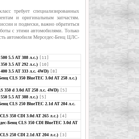
ласс требует специализированных
ентам и оригинальным запчастям.
иссии и подвески, важно обратиться
боты с этими автомобилями. Только
ость автомобиля Мерседес-Бенц ЦЛС-
00 5.5 AT 388 л.с.)
[11]
50 3.5 AT 292 л.с.)
[10]
00 3.5 AT 333 л.с. 4WD)
[8]
енц CLS 350 BlueTEC 3.0d AT 258 л.с.)
 350 d 3.0d AT 258 л.с. 4WD)
[5]
50 5.5 AT 388 л.с.)
[5]
енц CLS 250 BlueTEC 2.1d AT 204 л.с.
LS 350 CDI 3.0d AT 265 л.с.)
[4]
дес-Бенц CLS 350 CDI BlueTEC 3.0d AT
LS 250 CDI 2.1d AT 204 л.с.)
[3]