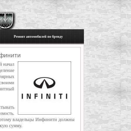
Ремонт автомобилей по бренду
финити
й начал
деление
улярных
 своими
гантный
итывать
имость.
поэтому владельцы Инфинити должны
ькую сумму.