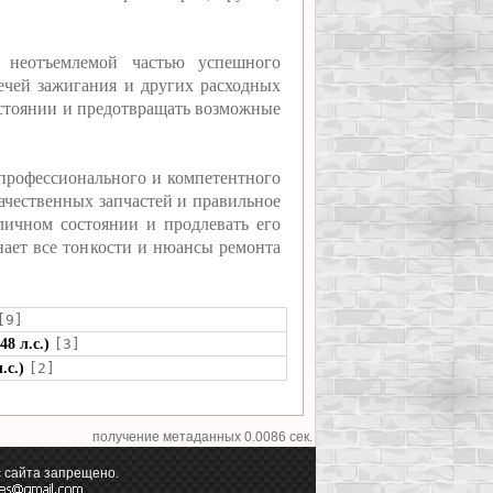
я неотъемлемой частью успешного
свечей зажигания и других расходных
остоянии и предотвращать возможные
т профессионального и компетентного
ачественных запчастей и правильное
личном состоянии и продлевать его
нает все тонкости и нюансы ремонта
[9]
8 л.с.)
[3]
.с.)
[2]
получение метаданных 0.0086 сек.
 сайта запрещено.