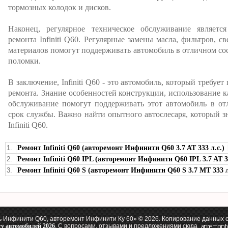
тормозных колодок и дисков.
Наконец, регулярное техническое обслуживание являетс
ремонта Infiniti Q60. Регулярные замены масла, фильтров, 
материалов помогут поддерживать автомобиль в отличном с
поломки.
В заключение, Infiniti Q60 - это автомобиль, который требуе
ремонта. Знание особенностей конструкции, использование к
обслуживание помогут поддерживать этот автомобиль в от
срок службы. Важно найти опытного автослесаря, который з
Infiniti Q60.
1.
Ремонт Infiniti Q60 (авторемонт Инфинити Q60 3.7 AT 333 л.с.)
2.
Ремонт Infiniti Q60 IPL (авторемонт Инфинити Q60 IPL 3.7 AT 34
3.
Ремонт Infiniti Q60 S (авторемонт Инфинити Q60 S 3.7 MT 333 л
 Инфинити Q60, авторемонт Инфинити Ку 60» © 2026. Копирование данных с
ту автомобилей 2026
. С вопросами, отзывами и предложениями сюда