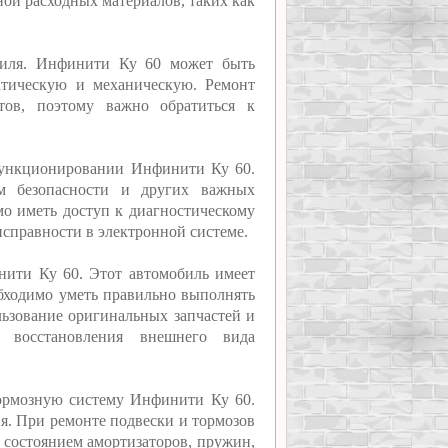
ой расходных материалов, таких как
биля. Инфинити Ку 60 может быть
атическую и механическую. Ремонт
тов, поэтому важно обратиться к
функционировании Инфинити Ку 60.
ем безопасности и других важных
мо иметь доступ к диагностическому
справности в электронной системе.
нити Ку 60. Этот автомобиль имеет
обходимо уметь правильно выполнять
льзование оригинальных запчастей и
о восстановления внешнего вида
тормозную систему Инфинити Ку 60.
я. При ремонте подвески и тормозов
 состоянием амортизаторов, пружин,