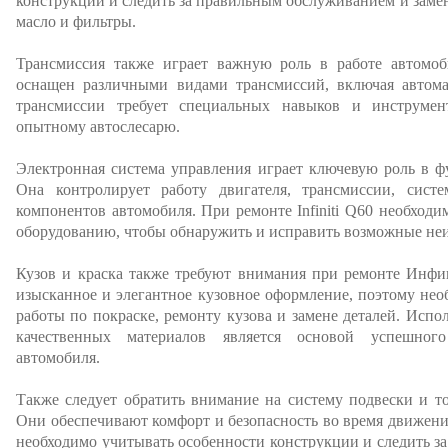
конструкции и следить за правильным обслуживанием и замен
масло и фильтры.
Трансмиссия также играет важную роль в работе автомо
оснащен различными видами трансмиссий, включая автом
трансмиссии требует специальных навыков и инструмен
опытному автослесарю.
Электронная система управления играет ключевую роль в 
Она контролирует работу двигателя, трансмиссии, сист
компонентов автомобиля. При ремонте Infiniti Q60 необходи
оборудованию, чтобы обнаружить и исправить возможные неи
Кузов и краска также требуют внимания при ремонте Инфи
изысканное и элегантное кузовное оформление, поэтому не
работы по покраске, ремонту кузова и замене деталей. Испо
качественных материалов является основой успешног
автомобиля.
Также следует обратить внимание на систему подвески и 
Они обеспечивают комфорт и безопасность во время движени
необходимо учитывать особенности конструкции и следить за