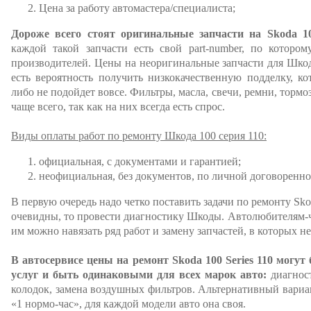
Цена за работу автомастера/специалиста;
Дороже всего стоят оригинальные запчасти на Skoda 100
каждой такой запчасти есть свой part-number, по которо
производителей. Цены на неоригинальные запчасти для Шкод
есть вероятность получить низкокачественную подделку, к
либо не подойдет вовсе. Фильтры, масла, свечи, ремни, тор
чаще всего, так как на них всегда есть спрос.
Виды оплаты работ по ремонту Шкода 100 серия 110:
официальная, с документами и гарантией;
неофициальная, без документов, по личной договоренно
В первую очередь надо четко поставить задачи по ремонту Skod
очевидны, то провести диагностику Шкоды. Автолюбителям-ча
им можно навязать ряд работ и замену запчастей, в которых н
В автосервисе цены на ремонт Skoda 100 Series 110 могу
услуг и быть одинаковыми для всех марок авто:
диагност
колодок, замена воздушных фильтров. Альтернативный вариан
«1 нормо-час», для каждой модели авто она своя.