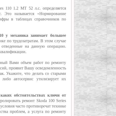
es 110 1.2 MT 52 л.с. определяется
т. Это называется «Нормирование
цифры в таблицах справочников по
110 у механика занимает большее
ике по трудозатратам. В этом случае
, отведенные на данную операцию.
 квалификации.
нный Вами объем работ по ремонту
ласий, проявит Вашу осведомленность
ак. Укажите, что делать со старыми
, либо автосервис утилизирует их
 каких обстоятельствах ключи от
тролировать ремонт Skoda 100 Series
е условия часто противоречат технике
нства проблем, а услуга по ремонту