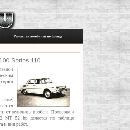
Ремонт автомобилей по бренду
00 Series 110
равдой
ческим
 серия
 реже,
няются
сти от величины пробега. Проверка и
1.2 MT 52 hp делается по таблице
а и вид работ.