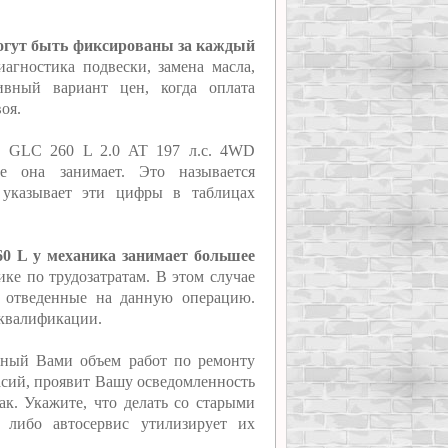
могут быть фиксированы за каждый
агностика подвески, замена масла,
ивный вариант цен, когда оплата
оя.
nz GLC 260 L 2.0 AT 197 л.с. 4WD
ое она занимает. Это называется
 указывает эти цифры в таблицах
60 L у механика занимает большее
ике по трудозатратам. В этом случае
, отведенные на данную операцию.
 квалификации.
нный Вами объем работ по ремонту
ласий, проявит Вашу осведомленность
ак. Укажите, что делать со старыми
, либо автосервис утилизирует их