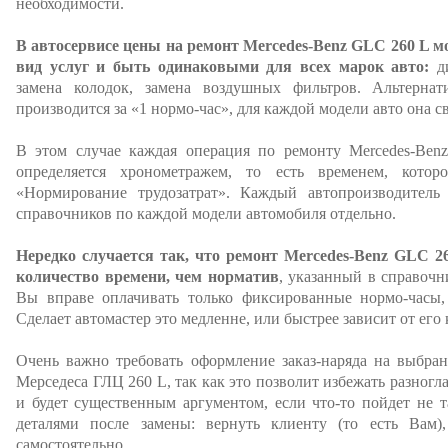
необходимости.
В автосервисе цены на ремонт Mercedes-Benz GLC 260 L 
вид услуг и быть одинаковыми для всех марок авто:
ди
замена колодок, замена воздушных фильтров. Альтернат
производится за «1 нормо-час», для каждой модели авто она св
В этом случае каждая операция по ремонту Mercedes-Be
определяется хронометражем, то есть временем, котор
«Нормирование трудозатрат». Каждый автопроизводитель
справочников по каждой модели автомобиля отдельно.
Нередко случается так, что ремонт Mercedes-Benz GLC 2
количество времени, чем норматив
, указанный в справочн
Вы вправе оплачивать только фиксированные нормо-часы
Сделает автомастер это медленне, или быстрее зависит от его
Очень важно требовать оформление заказ-наряда на выбра
Мерседеса ГЛЦ 260 L, так как это позволит избежать разног
и будет существенным аргументом, если что-то пойдет не т
деталями после замены: вернуть клиенту (то есть Вам)
самостоятельно.