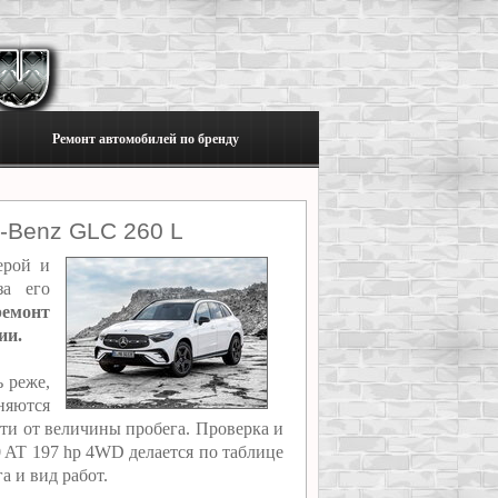
Ремонт автомобилей по бренду
-Benz GLC 260 L
ерой и
за его
ремонт
ии.
 реже,
няются
сти от величины пробега. Проверка и
0 AT 197 hp 4WD делается по таблице
а и вид работ.