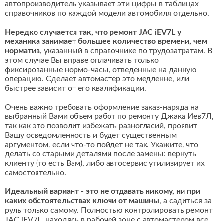
автопроизводитель указывает эти цифры в таблицах
справочников по каждой модели автомобиля отдельно.
Нередко случается так, что ремонт JAC iEV7L у
механика занимает большее количество времени, чем
норматив
, указанный в справочнике по трудозатратам. В
этом случае Вы вправе оплачивать только
фиксированные нормо-часы, отведенные на данную
операцию. Сделает автомастер это медленне, или
быстрее зависит от его квалификации.
Очень важно требовать оформление заказ-наряда на
выбранный Вами объем работ по ремонту Джака Иев7Л,
так как это позволит избежать разногласий, проявит
Вашу осведомленность и будет существенным
аргументом, если что-то пойдет не так. Укажите, что
делать со старыми деталями после замены: вернуть
клиенту (то есть Вам), либо автосервис утилизирует их
самостоятельно.
Идеальный вариант - это не отдавать никому, ни при
каких обстоятельствах ключи от машины
, а садиться за
руль только самому. Полностью контролировать ремонт
JAC iEV7L, находясь в рабочей зоне с автомастером все