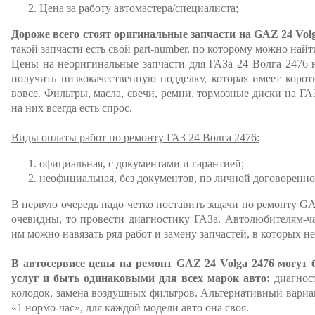
Цена за работу автомастера/специалиста;
Дороже всего стоят оригинальные запчасти на GAZ 24 Volg
такой запчасти есть свой part-number, по которому можно най
Цены на неоригинальные запчасти для ГАЗа 24 Волга 2476 н
получить низкокачественную подделку, которая имеет коро
вовсе. Фильтры, масла, свечи, ремни, тормозные диски на ГА
на них всегда есть спрос.
Виды оплаты работ по ремонту ГАЗ 24 Волга 2476:
официальная, с документами и гарантией;
неофициальная, без документов, по личной договоренно
В первую очередь надо четко поставить задачи по ремонту GA
очевидны, то провести диагностику ГАЗа. Автолюбителям-ча
им можно навязать ряд работ и замену запчастей, в которых н
В автосервисе цены на ремонт GAZ 24 Volga 2476 могут
услуг и быть одинаковыми для всех марок авто:
диагност
колодок, замена воздушных фильтров. Альтернативный вариан
«1 нормо-час», для каждой модели авто она своя.