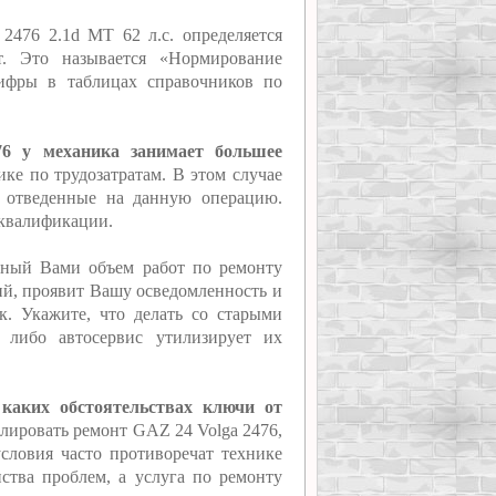
2476 2.1d MT 62 л.с. определяется
т. Это называется «Нормирование
цифры в таблицах справочников по
76 у механика занимает большее
ике по трудозатратам. В этом случае
, отведенные на данную операцию.
 квалификации.
нный Вами объем работ по ремонту
сий, проявит Вашу осведомленность и
к. Укажите, что делать со старыми
, либо автосервис утилизирует их
 каких обстоятельствах ключи от
ролировать ремонт GAZ 24 Volga 2476,
условия часто противоречат технике
нства проблем, а услуга по ремонту