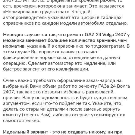
2407 2.5 MT 85 л.с. определяется хронометражем, то
есть временем, которое она занимает. Это называется
«Нормирование трудозатрат». Каждый
автопроизводитель указывает эти цифры в таблицах
справочников по каждой модели автомобиля отдельно.
Нередко случается так, что ремонт GAZ 24 Volga 2407 у
механика занимает большее количество времени, чем
норматив
, указанный в справочнике по трудозатратам. В
этом случае Вы вправе оплачивать только
фиксированные нормо-часы, отведенные на данную
операцию. Сделает автомастер это медленне, или
быстрее зависит от его квалификации.
Очень важно требовать оформление заказ-наряда на
выбранный Вами объем работ по ремонту ГАЗа 24 Волга
2407, так как это позволит избежать разногласий,
проявит Вашу осведомленность и будет существенным
аргументом, если что-то пойдет не так. Укажите, что
делать со старыми деталями после замены: вернуть
клиенту (то есть Вам), либо автосервис утилизирует их
самостоятельно.
Идеальный вариант - это не отдавать никому, ни при