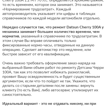
Cherry 100A 1.2 MT 70 л.с. определяется хронометражем,
то есть временем, которое она занимает. Это называется
«Нормирование трудозатрат». Каждый
автопроизводитель указывает эти цифры в таблицах
справочников по каждой модели автомобиля отдельно.
Нередко случается так, что ремонт Datsun Cherry 100A у
механика занимает большее количество времени, чем
норматив
, указанный в справочнике по трудозатратам. В
этом случае Вы вправе оплачивать только
фиксированные нормо-часы, отведенные на данную
операцию. Сделает автомастер это медленне, или
быстрее зависит от его квалификации.
Очень важно требовать оформление заказ-наряда на
выбранный Вами объем работ по ремонту Детсана Черри
100A, так как это позволит избежать разногласий,
проявит Вашу осведомленность и будет существенным
аргументом, если что-то пойдет не так. Укажите, что
делать со старыми деталями после замены: вернуть
клиенту (то есть Вам), либо автосервис утилизирует их
самостоятельно.
Идеальный вариант - это не отдавать никому, ни при