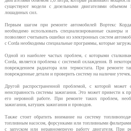
двигателями объемом 1,6 литра, которые развивают мощность
существуют модели с дизельными двигателями объемом 
лошадиных сил.
Первым шагом при ремонте автомобилей Вортекс Корда 
необходимо использовать специализированные сканеры и 
позволяют считывать ошибки из электронных систем автомоби
с Corda необходимы специальные программы, которые загружа
Одной из наиболее частых проблем, с которыми сталкиваю
Corda, является проблема с системой охлаждения. В некотор
повреждением радиатора или термостата. При ремонте та
поврежденные детали и проверить систему на наличие утечек
Другой распространенной проблемой, с которой может ст
неисправность системы зажигания. Это может привести к п
его неровной работе. При ремонте таких проблем, необ
зажигания, катушек зажигания и проводов.
Также стоит обратить внимание на систему топливопода
топливным насосом, форсунками или топливными фильтрами
с запуском или неравномерную работу двигателя. При р