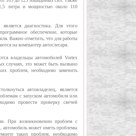
 от 105 до 125 лошадиных сил. Также
1,5 литра и мощностью около 110
является диагностика. Для этого
программное обеспечение, которые
ля. Важно отметить, что для работы
ются на компьютер автослесаря.
тся владельцы автомобилей Vortex
ых случаях, это может быть вызвано
ких проблем, необходимо заменить
.
олкнуться автовладелец, является
роблемам с запуском автомобиля или
ходимо провести проверку свечей
чи. При возникновении проблем с
, автомобиль может иметь проблемы
емонте таких проблем, необходимо