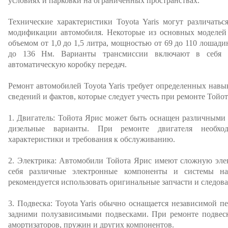
условиях и парковки на ограниченных пространствах.
Технические характеристики Toyota Yaris могут различать
модификации автомобиля. Некоторые из основных моделей
объемом от 1,0 до 1,5 литра, мощностью от 69 до 110 лошад
до 136 Нм. Варианты трансмиссии включают в себя м
автоматическую коробку передач.
Ремонт автомобилей Toyota Yaris требует определенных навы
сведений и фактов, которые следует учесть при ремонте Тойот
1. Двигатель: Тойота Ярис может быть оснащен различными
дизельные варианты. При ремонте двигателя необхо
характеристики и требования к обслуживанию.
2. Электрика: Автомобили Тойота Ярис имеют сложную эле
себя различные электронные компоненты и системы на
рекомендуется использовать оригинальные запчасти и следов
3. Подвеска: Toyota Yaris обычно оснащается независимой п
задними полузависимыми подвесками. При ремонте подвеск
амортизаторов, пружин и других компонентов.