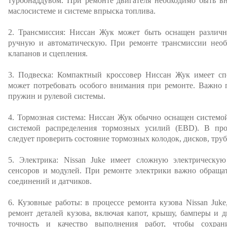
турбонаддувом. При ремонте двигателя необходимо быть в
маслосистеме и системе впрыска топлива.
2. Трансмиссия: Ниссан Жук может быть оснащен различ
ручную и автоматическую. При ремонте трансмиссии необх
клапанов и сцепления.
3. Подвеска: Компактный кроссовер Ниссан Жук имеет сп
может потребовать особого внимания при ремонте. Важно п
пружин и рулевой системы.
4. Тормозная система: Ниссан Жук обычно оснащен системо
системой распределения тормозных усилий (EBD). В про
следует проверить состояние тормозных колодок, дисков, тру
5. Электрика: Nissan Juke имеет сложную электрическу
сенсоров и модулей. При ремонте электрики важно обраща
соединений и датчиков.
6. Кузовные работы: в процессе ремонта кузова Nissan Juke
ремонт деталей кузова, включая капот, крышу, бамперы и 
точность и качество выполнения работ, чтобы сохран