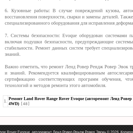
6. Кузовные работы: В случае повреждений кузова, авт
восстановления поверхности, сварки и замены деталей. Такж
специализированного оборудования для исправления деформ
7. Системы безопасности: Evoque оборудован системами п
включая подушки безопасности, предупреждающие системы
стабильности. Ремонт данных систем требует специализиро
знаний.
Важно отметить, что ремонт Ленд Ровер Рендж Ровер Эвок 
и знаний. Рекомендуется квалифицированным автослесаря
сертификацию соответствующих программ обучения, что
технологий и методов ремонта этого автомобиля.
Ремонт Land Rover Range Rover Evoque (авторемонт Ленд Ровер 
1.
4WD)
[48]
ge Rover Evoque, авторемонт Ленд Ровер Рендж Ровер Эвок» © 2026. Копиро