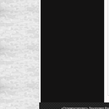
«Отремонтировать Лендровер Ran