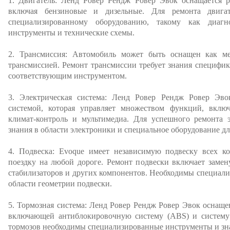
1. Двигатель: Ленд Ровер Рендж Ровер Эвок оснащается р
включая бензиновые и дизельные. Для ремонта двига
специализированному оборудованию, такому как диагн
инструменты и технические схемы.
2. Трансмиссия: Автомобиль может быть оснащен как ме
трансмиссией. Ремонт трансмиссии требует знания специфик
соответствующим инструментом.
3. Электрическая система: Ленд Ровер Рендж Ровер Эво
системой, которая управляет множеством функций, включ
климат-контроль и мультимедиа. Для успешного ремонта 
знания в области электроники и специальное оборудование д
4. Подвеска: Evoque имеет независимую подвеску всех ко
поездку на любой дороге. Ремонт подвески включает замен
стабилизаторов и других компонентов. Необходимы специал
области геометрии подвески.
5. Тормозная система: Ленд Ровер Рендж Ровер Эвок оснащ
включающей антиблокировочную систему (ABS) и систему 
тормозов необходимы специализированные инструменты и зна